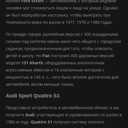
копией
Ford Escort
— автомобилем, с которым рядовой
человек мог столкнуться лицом к лицу на улице. Однако
он был переработан настолько, чтобы выиграть три
Чемпионата мира по ралли в 1977, 1978 и 1980 годах.
По правде говоря, раллийная версия с 300 лошадиными
силами под капотом имела мало чего общего с городским
седаном, предназначенным для того, чтобы отвозить
детей в школу. Но
Fiat
построил 400 дорожных версий
модели
131 Abarth
, оборудованных аналогичным
агрессивным обвесом и 16-клапанным мотором с
мощностью в 140 л. с., чего было вполне достаточно для
автомобиля, весом меньше тонны.
Audi Sport Quattro S1
Представьте истребитель в автомобильном облике, и вы
получите
Audi
, участвующую в соревнованиях по ралли в
1980-м году.
Quattro S1
получил систему полного