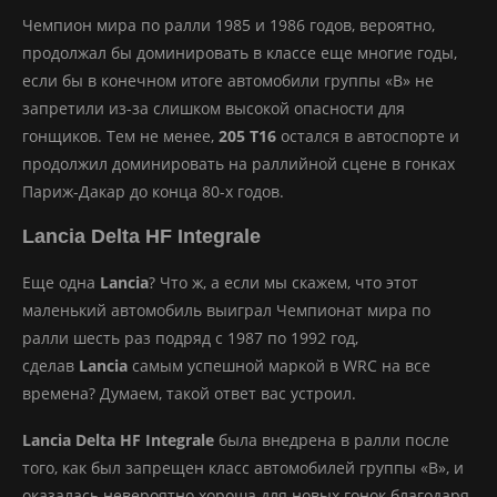
Чемпион мира по ралли 1985 и 1986 годов, вероятно,
продолжал бы доминировать в классе еще многие годы,
если бы в конечном итоге автомобили группы «B» не
запретили из-за слишком высокой опасности для
гонщиков. Тем не менее,
205 T16
остался в автоспорте и
продолжил доминировать на раллийной сцене в гонках
Париж-Дакар до конца 80-х годов.
Lancia Delta HF Integrale
Еще одна
Lancia
? Что ж, а если мы скажем, что этот
маленький автомобиль выиграл Чемпионат мира по
ралли шесть раз подряд с 1987 по 1992 год,
сделав
Lancia
самым успешной маркой в WRC на все
времена? Думаем, такой ответ вас устроил.
Lancia Delta HF Integrale
была внедрена в ралли после
того, как был запрещен класс автомобилей группы «B», и
оказалась невероятно хороша для новых гонок благодаря