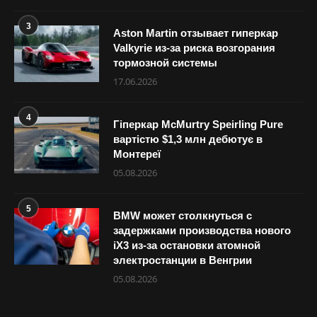
3
Aston Martin отзывает гиперкар
Valkyrie из-за риска возгорания
тормозной системы
17.06.2026
4
Гіперкар McMurtry Speirling Pure
вартістю $1,3 млн дебютує в
Монтереї
05.08.2026
5
BMW может столкнуться с
задержками производства нового
iX3 из-за остановки атомной
электростанции в Венгрии
05.08.2026