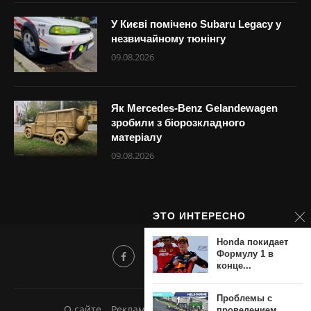
У Києві помічено Subaru Legacy у
незвичайному тюнінгу
09.08.2026
Як Mercedes-Benz Gelandewagen
зробили з біорозкладного
матеріалу
09.08.2026
ЭТО ИНТЕРЕСНО
Honda покидает
Формулу 1 в
конце...
Проблемы с
О сайте
Реклама
Добавить новость
проведением