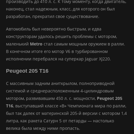
производить до 410 л. с. К тому моменту, когда двигатель,
наконец, стал надежным, класс, для которого он был
разработан, прекратил свое существование.
Автомобиль был невероятно быстрым, и едва
конструкторам удалось решить проблемы с мотором,
маленький
Metro
стал самым мощным оружием в ралли.
В конечном итоге его мотор V6 в турбированном
исполнении перебрался на суперкар Jaguar XJ220.
Peugeot 205 T16
С массивным задним аниткрылом, полноприводной
системой и среднерасположенным 4-цилиндровым
мотором, развивавшим 450 л. с. мощности,
Peugeot 205
T16
, выступавший классе «В» Чемпионата мира по ралли,
был так далек от материнской 205-й версии с мотором 1,4
литра, как ракета Сатурн 5 от петарды — настолько
велика была между ними пропасть.