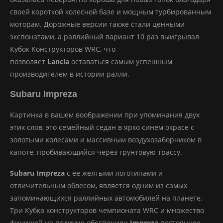
своей короткой колесной базе и мощным турбированным
моторам. Дорожные версии также стали ценными
экспонатами, а раллийный вариант 10 раз выигрывал
Кубок Конструкторов WRC, что
позволяет
Lancia
оставаться самым успешным
производителем в истории ралли.
Subaru Impreza
Картинка в вашем воображении при упоминания двух
этих слов, это семейный седан в ярко синем окрасе с
золотыми колесами и массивным воздухозаборником в
капоте, пробивающийся через грунтовую трассу.
Subaru Impreza
с ее желтыми логотипами и
отличительным обвесом, является одним из самых
запоминающихся раллийных автомобилей на планете.
Три Кубка конструкторов чемпионата WRC и множество
финишей на подиуме обеспечили
Impreza
постоянное