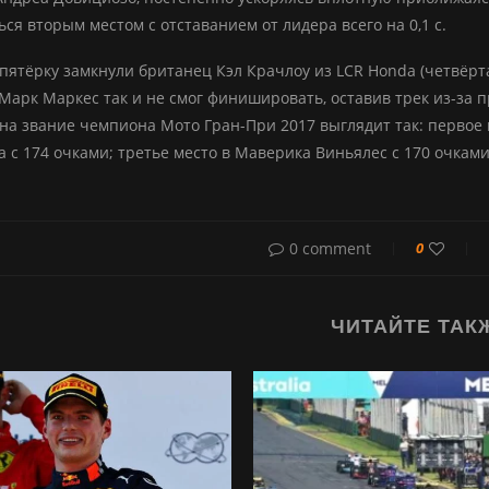
ся вторым местом с отставанием от лидера всего на 0,1 с.
пятёрку замкнули британец Кэл Крачлоу из LCR Honda (четвёртая
 Марк Маркес так и не смог финишировать, оставив трек из-за п
на звание чемпиона Мото Гран-При 2017 выглядит так: первое м
 с 174 очками; третье место в Маверика Виньялес с 170 очками
0 comment
0
ЧИТАЙТЕ ТАК