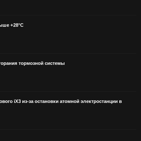
выше +28°С
озгорания тормозной системы
вого iX3 из-за остановки атомной электростанции в