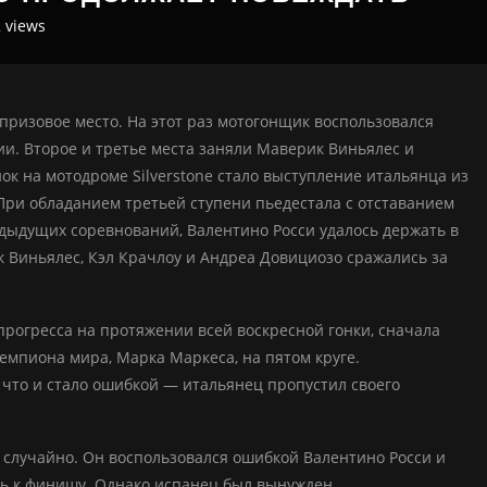
2
views
призовое место. На этот раз мотогонщик воспользовался
и. Второе и третье места заняли Маверик Виньялес и
к на мотодроме Silverstone стало выступление итальянца из
При обладанием третьей ступени пьедестала с отставанием
предыдущих соревнований, Валентино Росси удалось держать в
 Виньялес, Кэл Крачлоу и Андреа Довициозо сражались за
прогресса на протяжении всей воскресной гонки, сначала
чемпиона мира, Марка Маркеса, на пятом круге.
 что и стало ошибкой — итальянец пропустил своего
случайно. Он воспользовался ошибкой Валентино Росси и
сь к финишу. Однако испанец был вынужден