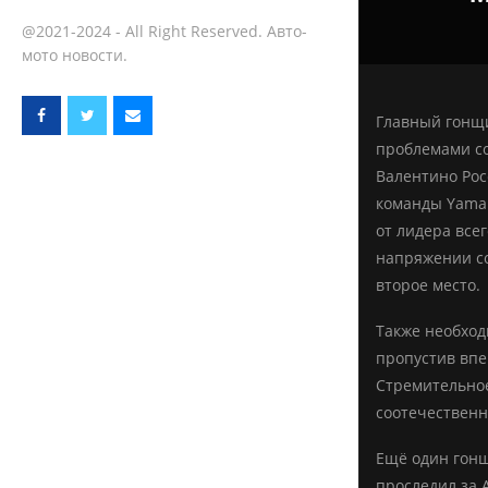
@2021-2024 - All Right Reserved. Авто-
мото новости.
Главный гонщи
проблемами со
Валентино Рос
команды Yamah
от лидера всег
напряжении со
второе место.
Также необход
пропустив впе
Стремительное
соотечественн
Ещё один гонщ
проследил за 