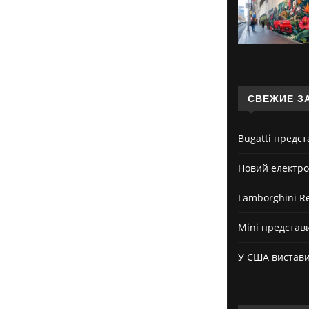
СВЕЖИЕ З
Bugatti предс
Новий електро
Lamborghini Re
Mini представ
У США вистави