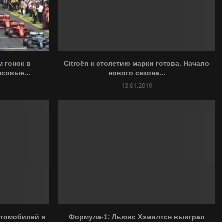
 гонок в
Citroёn к столетию марки готова. Начало
совые...
нового сезона...
13.01.2019
втомобилей в
Формула-1: Льюис Хэмилтон выиграл