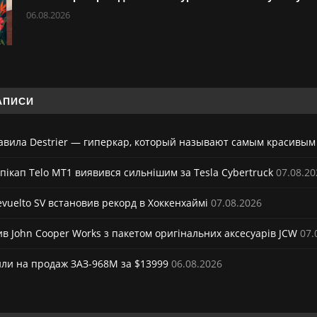
06.08.2026
АПИСИ
тавила Destrier — гиперкар, который называют самым красивым
пікап Telo MT1 виявився сильнішим за Tesla Cybertruck
07.08.20
vuelto SV встановив рекорд в Хоккенхаймі
07.08.2026
ив John Cooper Works з пакетом оригінальних аксесуарів JCW
07.
ли на продаж ЗАЗ-968М за $13999
06.08.2026