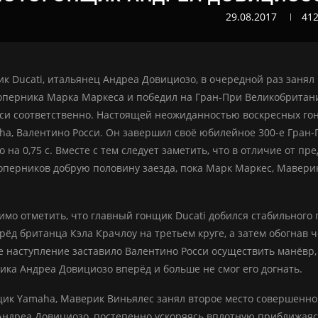
29.08.2017
41
к Ducati, итальянец Андреа Довициозо, в очередной раз занял 
перника Марка Маркеса и победил на Гран-При Великобритани
си соответственно. Настоящей неожиданностью воскресных гоно
a, Валентино Росси. Он завершил своё юбилейное 300-е Гран-
о на 0,75 с. Вместе с тем следует заметить, что в отличие от 
перников добрую половину заезда, пока Марк Маркес, Маверик
имо отметить, что главный гонщик Ducati добился стабильного 
рёд британца Кэла Крачлоу на третьем круге, а затем обогнав 
 наступление заставило Валентино Росси осуществить манёвр,
ика Андреа Довициозо вперёд и больше не смог его догнать.
ик Yamaha, Маверик Виньялес занял второе место совершенно 
Андреа Довициозо, постепенно ускоряясь вплотную приближая