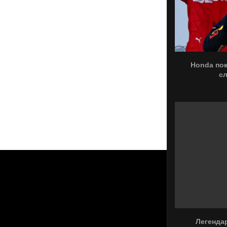
Honda пок
с
Легенда