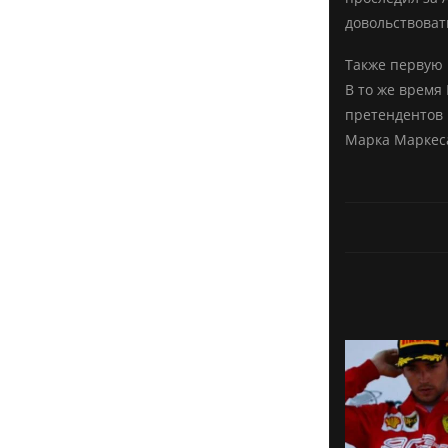
довольствовать
Также первую 
В то же время
претендентов 
Марка Маркеса