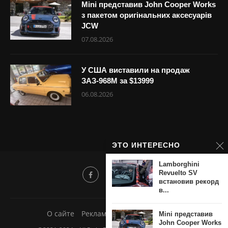
Mini представив John Cooper Works
з пакетом оригінальних аксесуарів
JCW
07.08.2026
У США виставили на продаж
ЗАЗ-968М за $13999
06.08.2026
ЭТО ИНТЕРЕСНО
Lamborghini
Revuelto SV
встановив рекорд
в...
О сайте
Реклама
Добавить новость
Mini представив
John Cooper Works