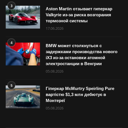
3
Aston Martin отзывает гиперкар
Valkyrie из-за риска возгорания
тормозной системы
17.06.2026
4
BMW может столкнуться с
задержками производства нового
iX3 из-за остановки атомной
электростанции в Венгрии
05.08.2026
5
Гіперкар McMurtry Speirling Pure
вартістю $1,3 млн дебютує в
Монтереї
05.08.2026