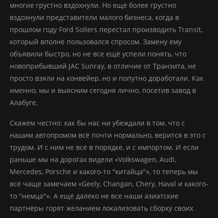
многие грустно вздохнули. Но ещё более грустно
вздохнули представители малого бизнеса, когда в
прошлом году Ford Sollers перестал производить Transit,
который вполне пользовался спросом. Замену ему
объявили быстро, но не все ещё успели понять, что
новоприбывший JAC Sunray, в отличие от Транзита, не
просто взяли на конвейер, но и попутно доработали. Как
именно, мы и выясним сегодня лично, посетив завод в
Алабуге.
Скажем честно: как бы нас ни убеждали в том, что с
нашим автопромом всё почти нормально, верится в это с
трудом. И с ним не всё в порядке, и с импортом. И если
раньше мы на дорогах видели «Volkswagen, Audi,
Mercedes, Porsche и какого-то "китайца"», то теперь мы
всё чаще замечаем «Geely, Changan, Chery, Haval и какого-
то "немца"». А ещё далеко не все наши азиатские
партнёры горят желанием локализовать сборку своих