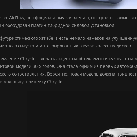
sler AirFlow, по официальному заявлению, построен с заимство
орый оборудован плагин-гибридной силовой установкой.
футуристического хэтчбека есть немало намеков на улучшенную
мичного силуэта и интегрированных в кузов колесных дисков.
емление Chrysler сделать акцент на обтекаемости кузова этой м
льтовой модели 30-х годов. Она стала одним из первых автомо
кого сопротивления. Вероятно, новая модель должна привнест
в модельную линейку Chrysler.