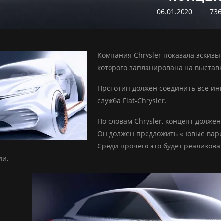
06.01.2020
73
Компания Chrysler показала эскизы 
которого запланирована на выставк
Прототип должен соединить все ин
служба Fiat-Chrysler.
По словам Chrysler, концепт долже
Он должен предложить «новые вар
Среди прочего это будет реализова
ии.