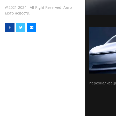
@2021-2024 - All Right Reserved. Авто-
мото новости.
персонализац