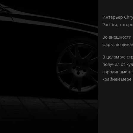
Интерьер Chry
Pacifica, кот
Во внешности 
фары, до дина
В целом же стр
получил от ку
аэродинамичес
крайней мере 