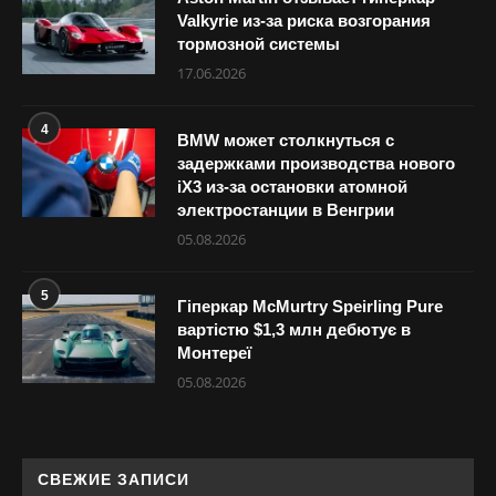
Valkyrie из-за риска возгорания
тормозной системы
17.06.2026
4
BMW может столкнуться с
задержками производства нового
iX3 из-за остановки атомной
электростанции в Венгрии
05.08.2026
5
Гіперкар McMurtry Speirling Pure
вартістю $1,3 млн дебютує в
Монтереї
05.08.2026
СВЕЖИЕ ЗАПИСИ