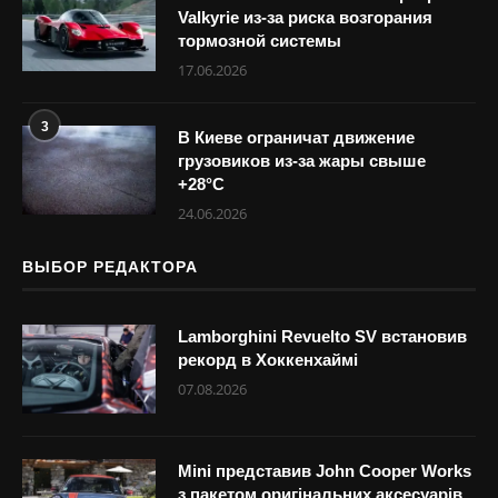
Valkyrie из-за риска возгорания
тормозной системы
17.06.2026
3
В Киеве ограничат движение
грузовиков из-за жары свыше
+28°С
24.06.2026
ВЫБОР РЕДАКТОРА
Lamborghini Revuelto SV встановив
рекорд в Хоккенхаймі
07.08.2026
Mini представив John Cooper Works
з пакетом оригінальних аксесуарів