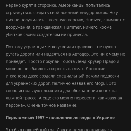
нервно курят в сторонке. Американцы попытались
огрызнуться, создать свой военный внедорожник. Но у
них не получилось − военную версию, Humvee, снимают с
вооружения, а гражданская, Hummer, ничего, кроме
убытков своим создателям не принесла.
Поэтому украинцы четко усвоили правило − не нужно
ругать дороги или надеяться на Автодор. Это ни к чему не
приведет. Просто покупай Тойота Ленд Крузер Прадо и
можешь не сбавлять скорость на ямах. Японские
инженеры даже создали специальный режим подвески
для украинских дорог, тактично назвав его Mogul. Это
слово используют лыжники для обозначения кочек на
лыжной трассе. А еще его можно перевести, как «важная
персона». Очень точное название.
Переломный 1997 − появление легенды в Украине
Это был волшебный год. Совсем недавно появилась