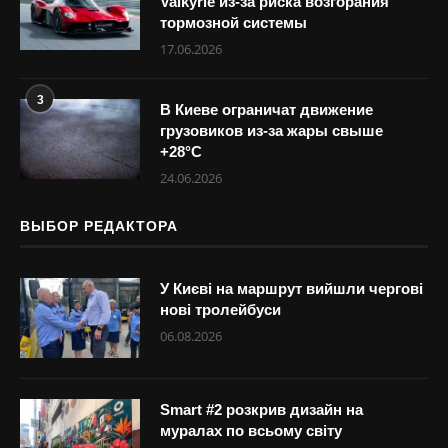
Valkyrie из-за риска возгорания
тормозной системы
17.06.2026
3
В Киеве ограничат движение
грузовиков из-за жары свыше
+28°С
24.06.2026
ВЫБОР РЕДАКТОРА
У Києві на маршрут вийшли чергові
нові тролейбуси
06.08.2026
Smart #2 розкрив дизайн на
муралах по всьому світу