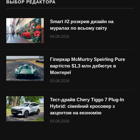
ВЫБОР РЕДАКТОРА
Smart #2 розкрив дизайн на
муралах по всьому світу
06.08.2026
Гіперкар McMurtry Speirling Pure
вартістю $1,3 млн дебютує в
Монтереї
05.08.2026
Тест-драйв Chery Tiggo 7 Plug-In
Hybrid: сімейний кросовер з
акцентом на економію
05.08.2026