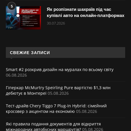
5
Як розпізнати шахраїв під час
купівлі авто на онлайн-платформах
30.07.2026
СВЕЖИЕ ЗАПИСИ
Smart #2 розкрив дизайн на муралах по всьому світу
06.08.2026
Гіперкар McMurtry Speirling Pure вартістю $1,3 млн
дебютує в Монтереї
05.08.2026
Тест-драйв Chery Tiggo 7 Plug-In Hybrid: сімейний
кросовер з акцентом на економію
05.08.2026
Які правила подання документів для відкриття
міжнародних автобусних маршрутів?
05.08.2026