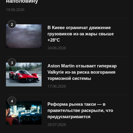
наполовину
19.06.2026
2
В Киеве ограничат движение
грузовиков из-за жары свыше
+28°С
24.06.2026
3
Aston Martin отзывает гиперкар
Valkyrie из-за риска возгорания
тормозной системы
17.06.2026
4
Реформа рынка такси — в
правительстве раскрыли, что
предусматривается
29.07.2026