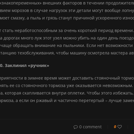
«знакопеременных» внешних факторов в течении продолжител
твием морозов в случае нагрузок эти детали могут вообще лопн
ымоет смазку, а пыль и грязь станут причиной ускоренного изно
ет стать неработоспособным за очень короткий период времен
 на дорогах много луж этот узел можно убить на один день поез
 чаще обращать внимание на пыльники. Если нет возможности это
станцию техобслуживания, чтобы машину осмотрела мастера ав
0. Заклинил «ручник»
риятности в зимнее время может доставить стояночный тормоз
снять ее со стояночного тормоза уже оказывается невозможным
га, которая скапливается внутри оплетки. Чтобы этого избежать
ормоза, а если он ржавый и частично перетертый – лучше заме
0 comment
0