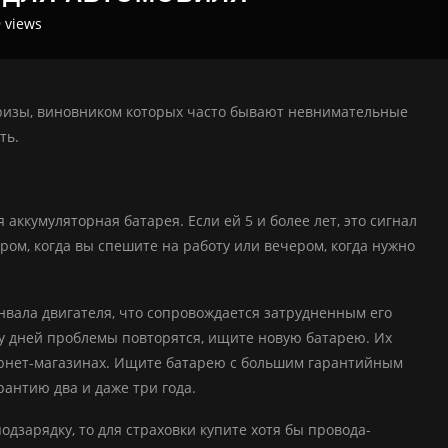
9
views
ризы, виновником которых часто бывают невнимательные
ть.
ккумуляторная батарея. Если ей 5 и более лет, это сигнал
тром, когда вы спешите на работу или вечером, когда нужно
вала двигателя, что сопровождается затрудненным его
ру дней проблемы повторятся, ищите новую батарею. Их
тернет-магазинах. Ищите батарею с большим гарантийным
антию два и даже три года.
одзарядку, то для страховки купите хотя бы провода-