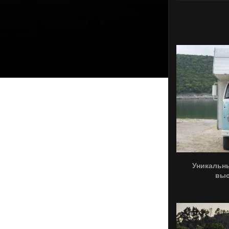
Уникальн
выс