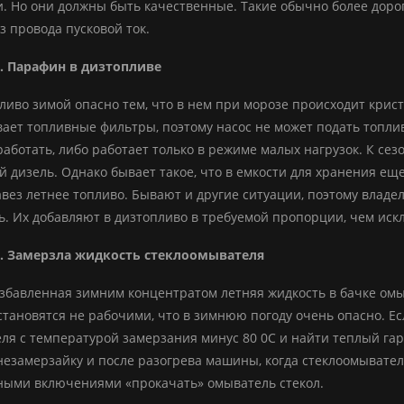
. Но они должны быть качественные. Такие обычно более доро
з провода пусковой ток.
. Парафин в дизтопливе
ливо зимой опасно тем, что в нем при морозе происходит крис
ает топливные фильтры, поэтому насос не может подать топлив
работать, либо работает только в режиме малых нагрузок. К се
 дизель. Однако бывает такое, что в емкости для хранения еще 
авез летнее топливо. Бывают и другие ситуации, поэтому влад
ь. Их добавляют в дизтопливо в требуемой пропорции, чем ис
. Замерзла жидкость стеклоомывателя
збавленная зимним концентратом летняя жидкость в бачке ом
 становятся не рабочими, что в зимнюю погоду очень опасно. Е
ля с температурой замерзания минус 80 0С и найти теплый гар
незамерзайку и после разогрева машины, когда стеклоомывател
ными включениями «прокачать» омыватель стекол.