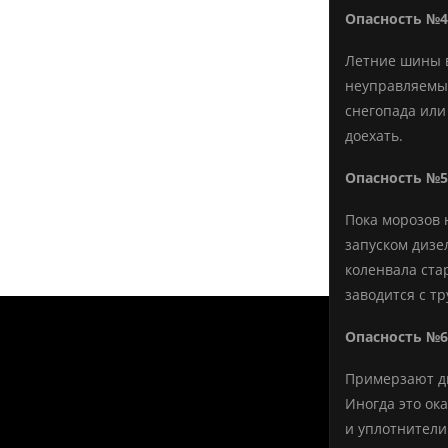
Опасность №4
Летние шины в
неуправляемым
снегопада или
доехать.
Опасность №5
Пока морозов 
запуском дизе
коленвала ста
заводится с тр
Опасность №6
Примерзают дв
Иногда это ок
и уплотнители