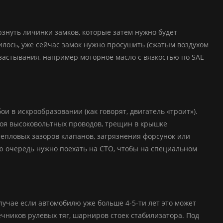
рзнуть личинки замков, которые затем нужно будет
лось, уже сейчас замок нужно просушить (сжатым воздухом
 застывания, например моторное масло с вязкостью по SAE
ои в искрообразовании (как говорят, двигатель «троит»).
боя высоковольтных проводов, трещин в крышке
епловых зазоров клапанов, загрязнения форсунок или
ю очередь нужно поехать на СТО, чтобы на специальном
лучае если автомобилю уже больше 4-5-ти лет это может
ников рулевых тяг, шарниров стоек стабилизатора. Под