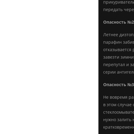
прикуриватели
передать чере
Опасность №2
Летнее дизтоп
парафин забив
отказывается 
завезти зимний
перепутал и з
серии антигел
Опасность №3
Не вовремя ра
в этом случае
стеклоомывате
нужно залить 
кратковремен