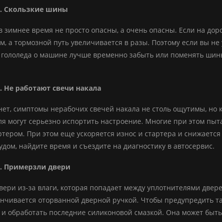
. Скользкие шины
 зимнее время не просто опасны, а очень опасны. Если на доро
, а тормозной путь увеличивается в разы. Поэтому если вы не
 гололеда о машине лучше временно забыть или поменять ши
. Не работают свечи накала
нет, симптомы нерабочих свечей накала не столь ощутимы, но к
ля могут серьезно испортить настроение. Многие при этом пы
ртером. При этом еще ускоряется износ и стартера и снижается 
удом, найдите время и съездите на диагностику в автосервис.
. Примерзли двери
ери из-за влаги, которая попадает между уплотнителями двере
анчивается оторванной дверной ручкой. Чтобы предупредить т
 и обработать последние силиконовой смазкой. Она может быть 