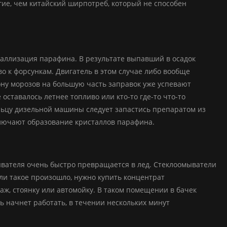
гие, чем китайский ширпотреб, который не способен
таллизация парафина. В результате выпавший в осадок
о к форсункам. Двигатель в этом случае либо вообще
зону морозов на большую часть заправок уже успевают
оставалось летнее топливо или кто-то где-то что-то
ельцу дизельной машины следует запастись препаратом из
ключают образование кристаллов парафина.
ывателя очень быстро превращается в лед. Стеклоомыватели
сли такое произошло, нужно купить концентрат
аж, стоянку или автомойку. В таком помещении в бачек
ь начнет работать, в течении нескольких минут