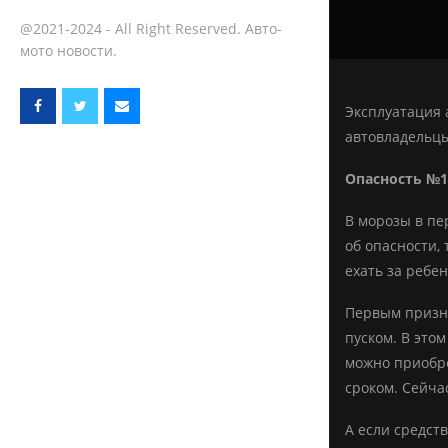
@2021-2024 - All Right Reserved. Авто-
мото новости.
Эксплуатация
автовладельцы
Опасность №1
В морозы в пе
об опасности,
ехать за ребен
Первым призна
пуском. В это
можно приобре
сроком. Сейча
А если средст