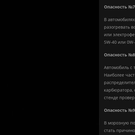
Опасность №7
В автомобилях
разогревать в
или электрофе
5W-40 или 0W-
Опасность №8
Автомобиль с т
Наиболее част
распределител
карбюратора, 
стенде провер
Опасность №9
В морозную по
стать причино