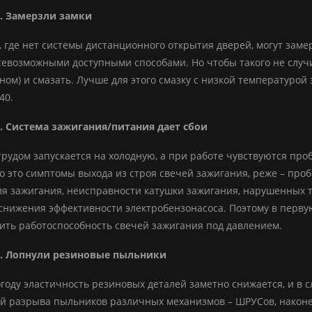
. Замерзли замки
, где нет системы дистанционного открытия дверей, могут заме
севозможными доступными способами. Но чтобы такого не случи
ном) и смазать. Лучше для этого смазку с низкой температурой
40.
. Система зажигания/питания дает сбои
рудом запускается на холодную, а при работе чувствуются проб
о это симптомы выхода из строя свечей зажигания, реже – про
я зажигания, неисправности катушки зажигания, нарушенных т
снижения эффективности электробензонасоса. Поэтому в перву
ить работоспособность свечей зажигания под давлением.
. Лопнули резиновые пыльники
году эластичность резиновых деталей заметно снижается, и в с
й разрыва пыльников различных механизмов – ШРУСов, наконеч