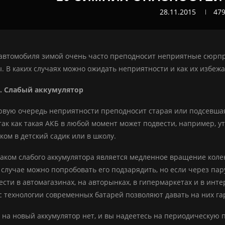
28.11.2015
47
 автомобиля зимой очень часто преподносит неприятные сюрп
. В каких случаях можно ожидать неприятности и как их избежа
. Слабый аккумулятор
рвую очередь неприятности преподносит старая или подсевшая а
 так как такая АКБ в любой момент может подвести, например, у
ком в детский садик или в школу.
ком слабого аккумулятора является медленное вращение колен
м случае можно попробовать его подзарядить, но если через па
сти в автомагазинах, на авторынках, в гипермаркетах и в ин
с технологии современных батарей позволяют давать на них гар
в на новый аккумулятор нет, и вы надеетесь на периодическую п