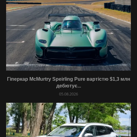
Гіперкар McMurtry Speirling Pure вартістю $1,3 млн
дебютує...
05.08.2026