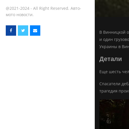
@2021-2024 - All Right Reserved. Авто-
мото новости.
В Винницкой о
и один грузов
Украины в Вин
Детали
Еще шесть чел
Спасатели деб
трагедия прои