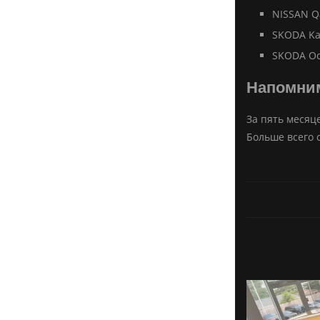
NISSAN Q
SKODA Ka
SKODA Oc
Напомни
За пять месяц
Больше всего 