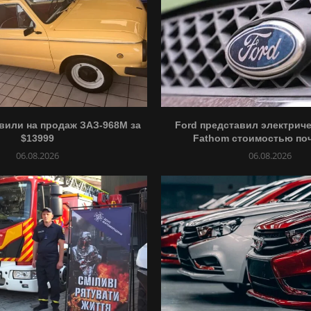
вили на продаж ЗАЗ-968М за
Ford представил электриче
$13999
Fathom стоимостью почт
06.08.2026
06.08.2026