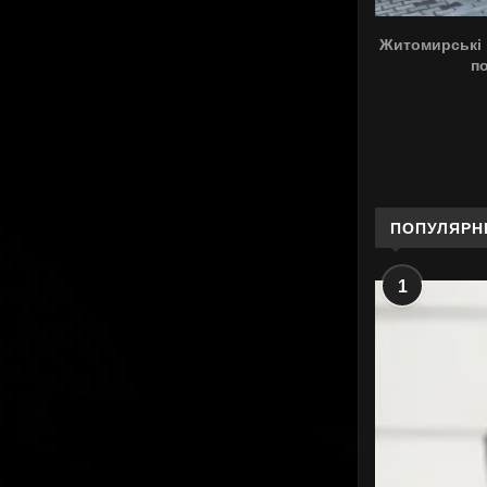
Житомирські 
п
ПОПУЛЯРН
1