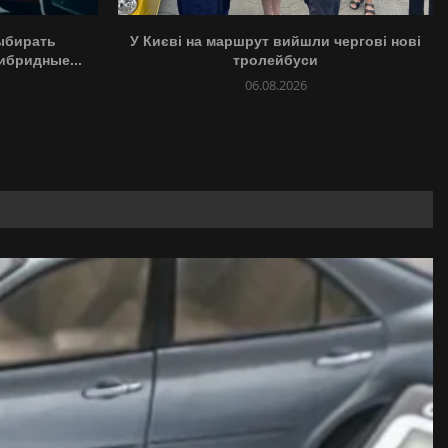
ыбирать
У Києві на маршрут вийшли чергові нові
ибридные...
тролейбуси
06.08.2026