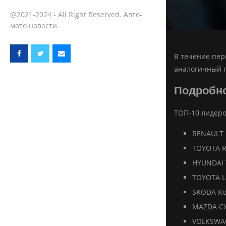
@2021-2024 - All Right Reserved. Авто-
мото новости.
В течение пер
аналогичный п
Подробн
ТОП-10 лидеро
RENAULT 
TOYOTA R
HYUNDAI 
TOYOTA L
SKODA Ko
MAZDA CX
VOLKSWAG