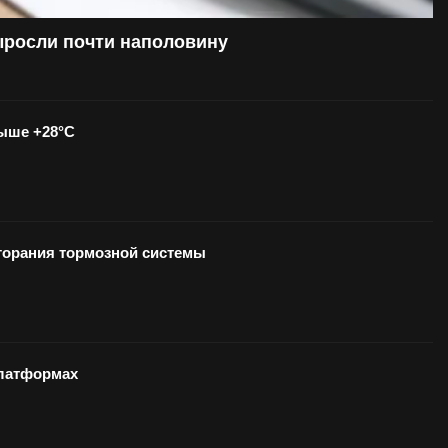
ыросли почти наполовину
выше +28°С
озгорания тормозной системы
-платформах