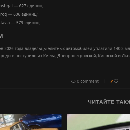
ashqai — 627 единиц;
roq — 606 единиц;
tavia — 579 единиц.
м
ев 2026 года владельцы элитных автомобилей уплатили 140,2 мл
средств поступило из Киева, Днепропетровской, Киевской и Льв
0 comment
2
ЧИТАЙТЕ ТАК