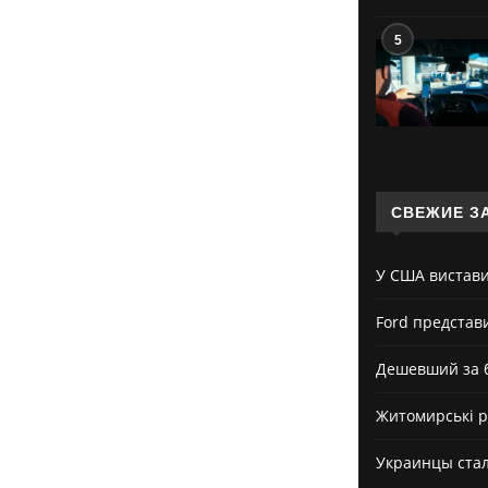
5
СВЕЖИЕ З
У США вистави
Ford представ
Дешевший за б
Житомирські р
Украинцы стал