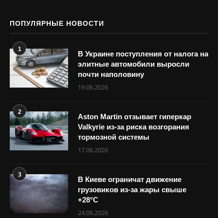
ПОПУЛЯРНЫЕ НОВОСТИ
1
В Украине поступления от налога на
элитные автомобили выросли
почти наполовину
19.06.2026
2
Aston Martin отзывает гиперкар
Valkyrie из-за риска возгорания
тормозной системы
17.06.2026
3
В Киеве ограничат движение
грузовиков из-за жары свыше
+28°С
24.06.2026