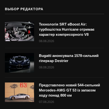
ВЫБОР РЕДАКТОРА
Технологія SRT eBoost Air:
турбошістка Hurricane отримає
характер компресорного V8
08.08.2026
Bugatti анонсувала 1578-сильний
гіперкар Destrier
08.08.2026
Представлено новий 544-сильний
Mercedes-AMG GT 53 із запасом
ходу понад 800 км
07.08.2026