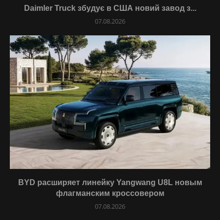
Daimler Truck збудує в США новий завод з...
07.08.2026
BYD расширяет линейку Yangwang U8L новым
флагманским кроссовером
07.08.2026