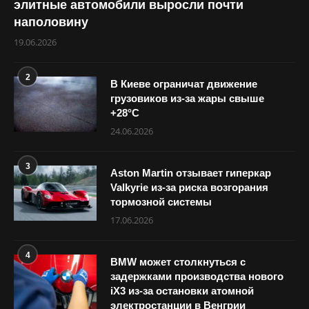
элитные автомобили выросли почти
наполовину
19.06.2026
2
В Киеве ограничат движение
грузовиков из-за жары свыше
+28°С
24.06.2026
3
Aston Martin отзывает гиперкар
Valkyrie из-за риска возгорания
тормозной системы
17.06.2026
4
BMW может столкнуться с
задержками производства нового
iX3 из-за остановки атомной
электростанции в Венгрии