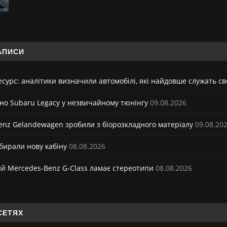
АПИСИ
сурс: аналітики визначили автомобілі, які найдовше служать с
ено Subaru Legacy у незвичайному тюнінгу
09.08.2026
enz Gelandewagen зробили з біорозкладного матеріалу
09.08.20
бирали нову кабіну
08.08.2026
й Mercedes-Benz G-Class ламає стереотипи
08.08.2026
СЕТЯХ