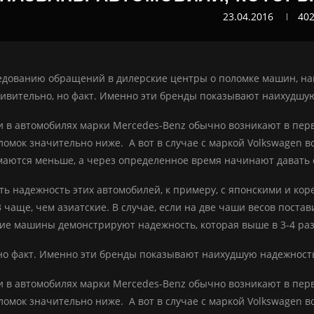
23.04.2016
40
едованию обращений в дилерские центры о поломке машин, наи
дивительно, но факт. Именно эти бренды показывают наихудшу
 в автомобилях марки Mercedes-Benz обычно возникают в первы
ломок значительно ниже. А вот в случае с маркой Volkswagen 
маются меньше, а через определенное время начинают давать 
ть надежность этих автомобилей, к примеру, с японскими и кор
3 чаще, чем азиатские. В случае, если на две чаши весов поста
ие машины демонстрируют надежность, которая выше в 3-4 раза
но факт. Именно эти бренды показывают наихудшую надежност
 в автомобилях марки Mercedes-Benz обычно возникают в первы
ломок значительно ниже. А вот в случае с маркой Volkswagen 