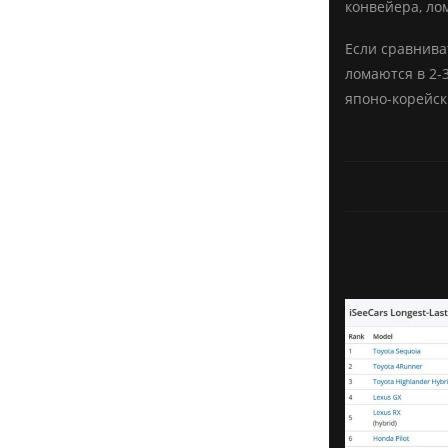
конвейера, ло
Если сравнива
ломаются в 2-
японо-корейск