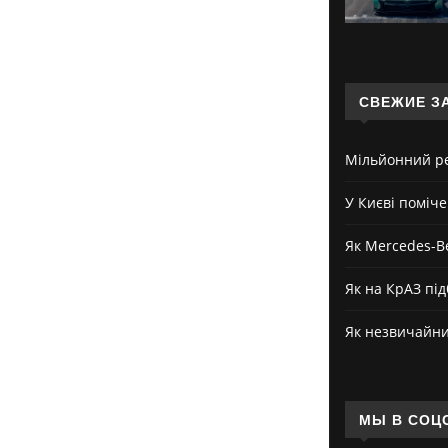
СВЕЖИЕ З
Мільйонний ре
У Києві поміч
Як Mercedes-B
Як на КрАЗ під
Як незвичайни
МЫ В СОЦ