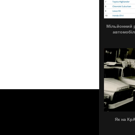
Мільйонний р
автомобілі
Як на Кр