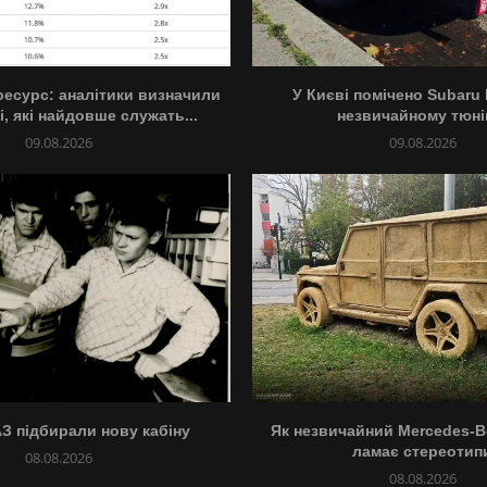
есурс: аналітики визначили
У Києві помічено Subaru
, які найдовше служать...
незвичайному тюні
09.08.2026
09.08.2026
АЗ підбирали нову кабіну
Як незвичайний Mercedes-B
ламає стереотип
08.08.2026
08.08.2026