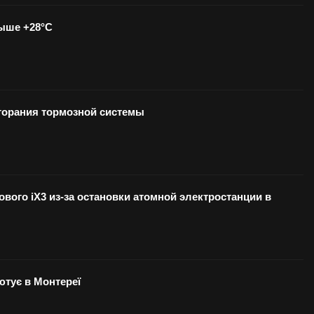
выше +28°С
озгорания тормозной системы
вого iX3 из-за остановки атомной электростанции в
бютує в Монтереї