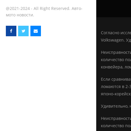
@2021-2024 - All Right Reserved. Авто-
мото новости.
Согласно иссл
Volkswagen. У
Неисправности
количество по
конвейера, ло
Если сравнива
ломаются в 2-
японо-корейск
Удивительно, 
Неисправности
количество по