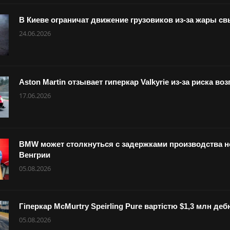
В Киеве ограничат движение грузовиков из-за жары с
24.06.2026
Aston Martin отзывает гиперкар Valkyrie из-за риска в
17.06.2026
BMW может столкнуться с задержками производства но
Венгрии
05.08.2026
Гіперкар McMurtry Speirling Pure вартістю $1,3 млн де
05.08.2026