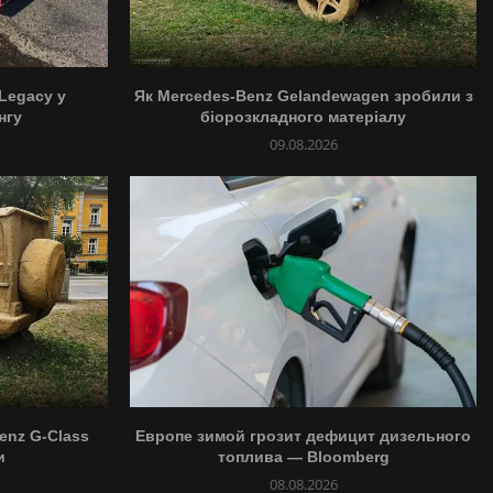
 Legacy у
Як Mercedes-Benz Gelandewagen зробили з
нгу
біорозкладного матеріалу
09.08.2026
enz G-Class
Европе зимой грозит дефицит дизельного
и
топлива — Bloomberg
08.08.2026