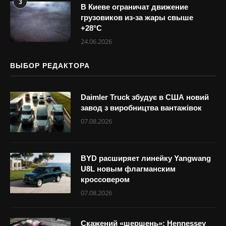
3
В Киеве ограничат движение
грузовиков из-за жары свыше
+28°С
24.06.2026
ВЫБОР РЕДАКТОРА
Daimler Truck збудує в США новий
завод з виробництва вантажівок
07.08.2026
BYD расширяет линейку Yangwang
U8L новым флагманским
кроссовером
07.08.2026
Скажений «шершень»: Hennessey