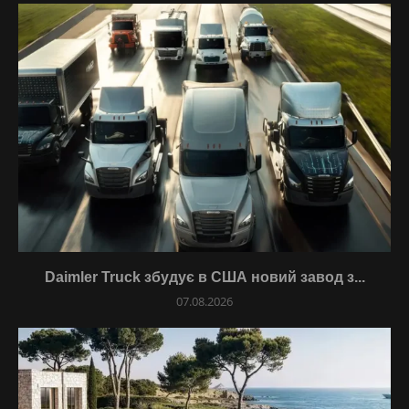
Daimler Truck збудує в США новий завод з...
07.08.2026