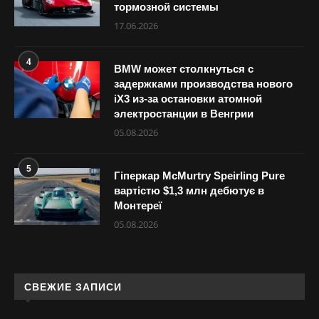
тормозной системы
17.06.2026
4
BMW может столкнуться с
задержками производства нового
iX3 из-за остановки атомной
электростанции в Венгрии
05.08.2026
5
Гіперкар McMurtry Speirling Pure
вартістю $1,3 млн дебютує в
Монтереї
05.08.2026
СВЕЖИЕ ЗАПИСИ