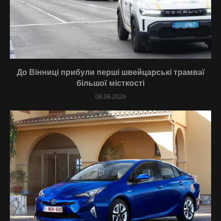
До Вінниці прибули перші швейцарські трамваї
більшої місткості
08.08.2026