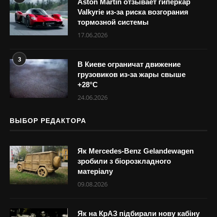
Aston Martin отзывает гиперкар
Valkyrie из-за риска возгорания
тормозной системы
17.06.2026
3
В Киеве ограничат движение
грузовиков из-за жары свыше
+28°С
24.06.2026
ВЫБОР РЕДАКТОРА
Як Mercedes-Benz Gelandewagen
зробили з біорозкладного
матеріалу
09.08.2026
Як на КрАЗ підбирали нову кабіну