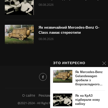
08.08.2026
Як незвичайний Mercedes-Benz G-
Class ламає стереотипи
08.08.2026
ЭТО ИНТЕРЕСНО
Як Mercedes-Benz
Gelandewagen
зробили з
біорозкладного...
О сайте
Реклама
Добавить новость
Як на КрАЗ
підбирали нову
@2021-2024 - All Right Reserved. Авто-мото новости.
кабіну