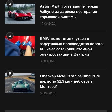
3
Aston Martin отзывает гиперкар
Valkyrie из-за риска возгорания
тормозной системы
17.06.2026
4
BMW может столкнуться с
задержками производства нового
iX3 из-за остановки атомной
электростанции в Венгрии
05.08.2026
5
Гіперкар McMurtry Speirling Pure
вартістю $1,3 млн дебютує в
Монтереї
05.08.2026