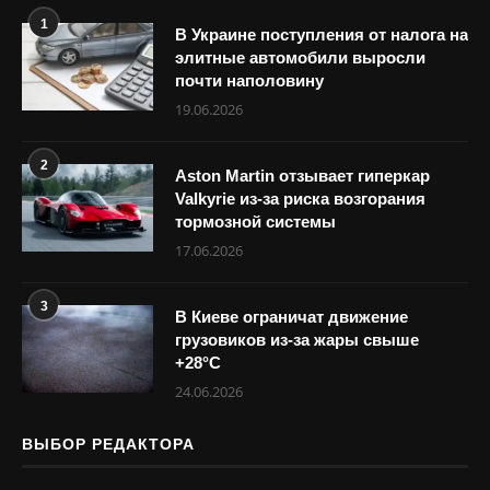
1
В Украине поступления от налога на
элитные автомобили выросли
почти наполовину
19.06.2026
2
Aston Martin отзывает гиперкар
Valkyrie из-за риска возгорания
тормозной системы
17.06.2026
3
В Киеве ограничат движение
грузовиков из-за жары свыше
+28°С
24.06.2026
ВЫБОР РЕДАКТОРА