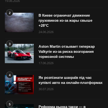
19.06.2026
2
В Киеве ограничат движение
грузовиков из-за жары свыше
+28°С
24.06.2026
3
Aston Martin отзывает гиперкар
Valkyrie из-за риска возгорания
тормозной системы
17.06.2026
4
Як розпізнати шахраїв під час
купівлі авто на онлайн-платформах
30.07.2026
5
Реформа рынка такси — в