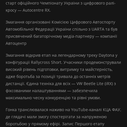
старт офіційного Чемпіонату України з цифрового ралі-
кросу — Autocentre RX.
Змагання організовані Комісією Цифрового Автоспорту
Автомобільної Федерації України спільно з UARTA та був
присвячений багаторічному медіа-партнеру — компанії
Автоцентр
Змагання відкрив етап на легендарному треку Daytona у
конфігурації Rallycross Short. Учасники продемонстрували
високий рівень підготовки, витримку та майстерність,
адже боротьба за позиції тривала до останніх метрів
дистанції. Єдина техніка для всіх — VW Beetle Lite (iRX) з
фіксованими налаштуваннями — забезпечила
максимально чесну конкуренцію та рівні умови.
Гонка транслювалася наживо на YouTube-каналі КЦА ФАУ,
де глядачі мали змогу спостерігати за напруженою
боротьбою у прямому ефірі. Запис Першого етапу