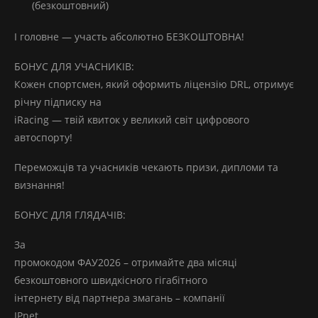
(безкоштовний)
І головне — участь абсолютно БЕЗКОШТОВНА!
БОНУС ДЛЯ УЧАСНИКІВ:
Кожен спортсмен, який оформить ліцензію DRL, отримує
річну підписку на
iRacing — твій квиток у великий світ цифрового
автоспорту!
Переможців та учасників чекають призи, дипломи та
визнання!
БОНУС ДЛЯ ГЛЯДАЧІВ:
За
промокодом ФАУ2026 – отримайте два місяці
безкоштовного швидкісного гігабітного
інтернету від партнера змагань – компанії
IPnet