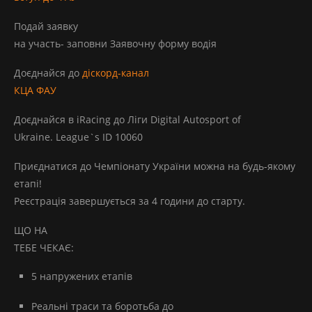
Подай заявку
на участь- заповни Заявочну форму водія
Доєднайся до
діскорд-канал
КЦА ФАУ
Доєднайся в iRacing до Ліги Digital Autosport of
Ukraine. League`s ID 10060
Приєднатися до Чемпіонату України можна на будь-якому
етапі!
Реєстрація завершується за 4 години до старту.
ЩО НА
ТЕБЕ ЧЕКАЄ:
5 напружених етапів
Реальні траси та боротьба до