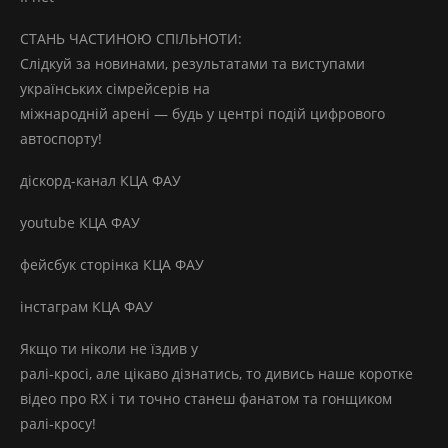
СТАНЬ ЧАСТИНОЮ СПІЛЬНОТИ:
Слідкуй за новинами, результатами та виступами
українських сімрейсерів на
міжнародній арені — будь у центрі подій цифрового
автоспорту!
діскорд-канал КЦА ФАУ
youtube КЦА ФАУ
фейсбук сторінка КЦА ФАУ
інстаграм КЦА ФАУ
Якщо ти ніколи не їздив у
ралі-кросі, але цікаво дізнатись, то дивись наше коротке
відео про RX і ти точно станеш фанатом та гонщиком
ралі-кросу!