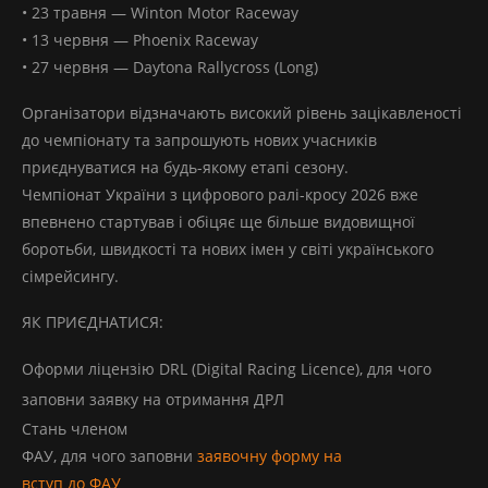
• 23 травня — Winton Motor Raceway
• 13 червня — Phoenix Raceway
• 27 червня — Daytona Rallycross (Long)
Організатори відзначають високий рівень зацікавленості
до чемпіонату та запрошують нових учасників
приєднуватися на будь-якому етапі сезону.
Чемпіонат України з цифрового ралі-кросу 2026 вже
впевнено стартував і обіцяє ще більше видовищної
боротьби, швидкості та нових імен у світі українського
сімрейсингу.
ЯК ПРИЄДНАТИСЯ:
Оформи ліцензію DRL (Digital Racing Licence), для чого
заповни заявку на отримання ДРЛ
Стань членом
ФАУ, для чого заповни
заявочну форму на
вступ до ФАУ