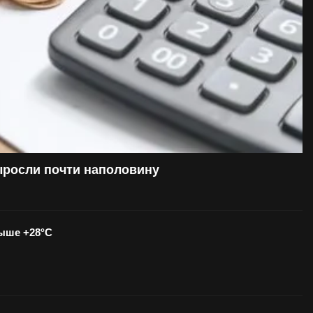
ыросли почти наполовину
выше +28°С