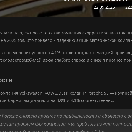
22.09.2025
22
 упали на 4,1% после того, как компания скорректировала план
на 2025 год. Это привело к падению акций материнской компани
 в понедельник упали на 4,1% после того, как немецкий произ
ску электромобилей из-за слабого спроса и снизил прогноз при
ости
омпания Volkswagen (VOWG.DE) и холдинг Porsche SE — крупней
тии биржи: акции упали на 3,9% и 4,3% соответственно.
 Porsche снизила прогноз по прибыльности и объявила о з
сигнал проблем для компании, чья прибыль почти полнос
вом рынке Китая и повышения тарифов в США