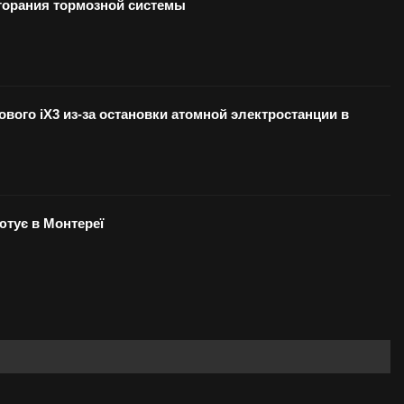
озгорания тормозной системы
вого iX3 из-за остановки атомной электростанции в
бютує в Монтереї