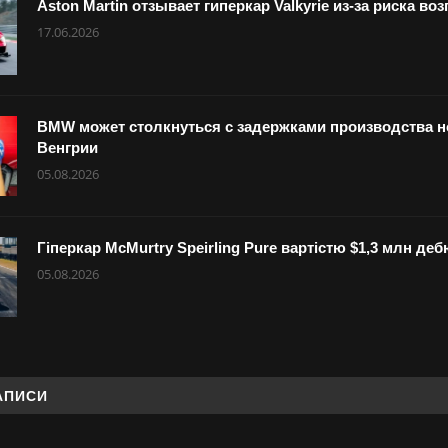
Aston Martin отзывает гиперкар Valkyrie из-за риска в
17.06.2026
BMW может столкнуться с задержками производства но
Венгрии
05.08.2026
Гіперкар McMurtry Speirling Pure вартістю $1,3 млн де
05.08.2026
АПИСИ