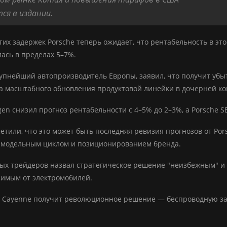
ся в издании.
тих задержек Porsche теперь ожидает, что рентабельность в это
ась в пределах 5–7%.
рупнейший автопроизводитель Европы, заявил, что получит убыт
за масштабного обновления продуктовой линейки в дочерней ко
gen снизил прогноз рентабельности с 4–5% до 2–3%, а Porsche 
етили, что это может быть последняя ревизия прогнозов от Pors
с модельным циклом и позиционированием бренда.
ых трейдеров назвал стратегическое решение "неизбежным" и 
имым от электромобилей.
 Cayenne получит революционное решение — беспроводную заряд