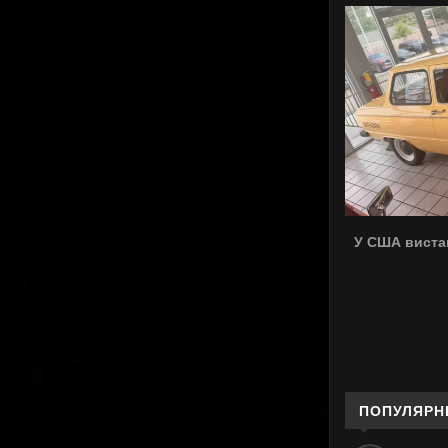
У США виста
ПОПУЛЯРН