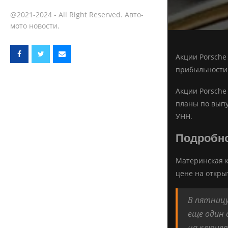
@2021-2024 - All Right Reserved. Авто-
мото новости.
Акции Porsche
прибыльности 
Акции Porsche
планы по выпу
УНН.
Подробн
Материнская к
цене на откры
В пятницу
еще один 
на ключе