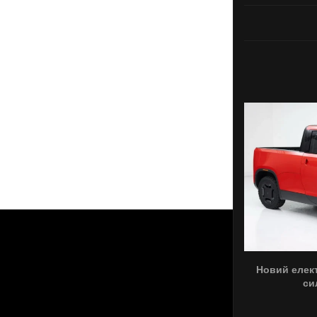
Новий елект
си