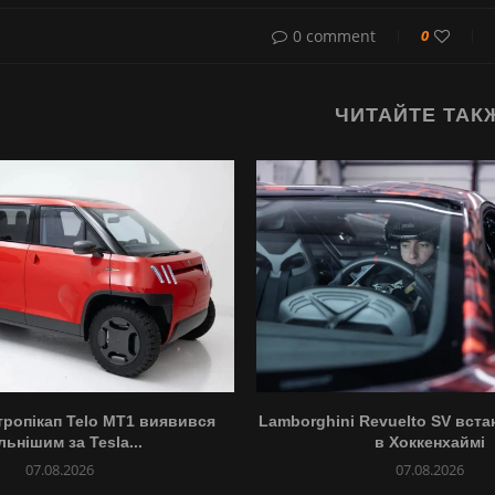
0 comment
0
ЧИТАЙТЕ ТАК
ропікап Telo MT1 виявився
Lamborghini Revuelto SV вст
льнішим за Tesla...
в Хоккенхаймі
07.08.2026
07.08.2026