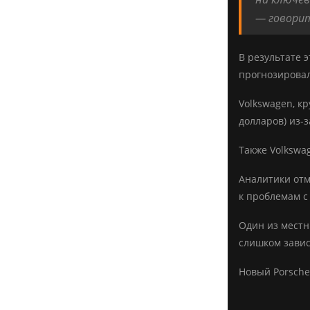
— говорит
В результате э
прогнозировал
Volkswagen, к
долларов) из-
Также Volkswa
Аналитики отм
к проблемам 
Один из местн
слишком завис
Новый Porsche