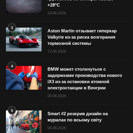
+28°С
24.06.2026
3
Aston Martin отзывает гиперкар
Valkyrie из-за риска возгорания
тормозной системы
17.06.2026
4
BMW может столкнуться с
задержками производства нового
iX3 из-за остановки атомной
электростанции в Венгрии
05.08.2026
5
Smart #2 розкрив дизайн на
муралах по всьому світу
06.08.2026