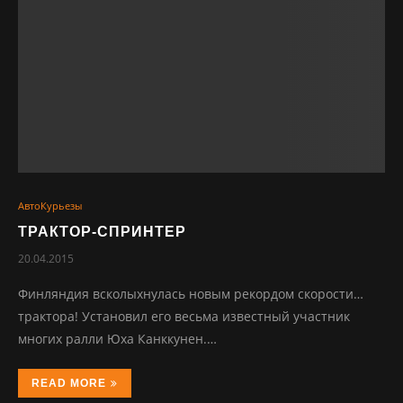
АвтоКурьезы
ТРАКТОР-СПРИНТЕР
20.04.2015
Финляндия всколыхнулась новым рекордом скорости…
трактора! Установил его весьма известный участник
многих ралли Юха Канккунен.…
READ MORE