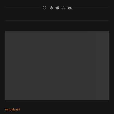
АвтоМузей