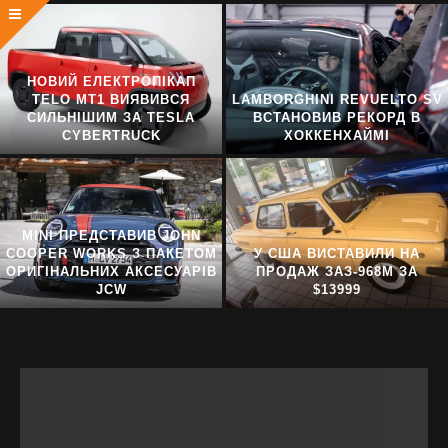
НОВИЙ ЕЛЕКТРОПІКАП
TELO MT1 ВИЯВИВСЯ
LAMBORGHINI REVUELTO SV
СИЛЬНІШИМ ЗА TESLA
ВСТАНОВИВ РЕКОРД В
CYBERTRUCK
ХОККЕНХАЙМІ
MINI ПРЕДСТАВИВ JOHN
COOPER WORKS З ПАКЕТОМ
У США ВИСТАВИЛИ НА
ОРИГІНАЛЬНИХ АКСЕСУАРІВ
ПРОДАЖ ЗАЗ-968М ЗА
JCW
$13999