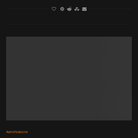
АвтоНовости