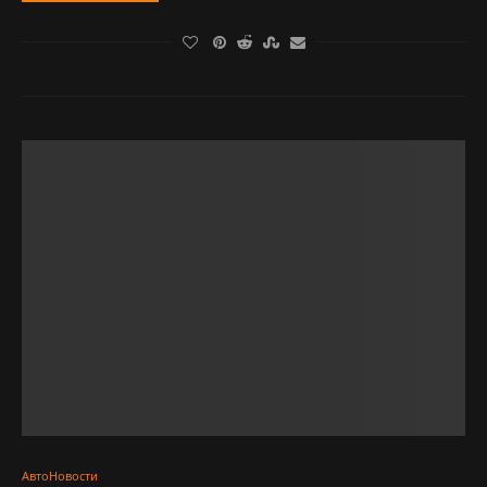
АвтоНовости