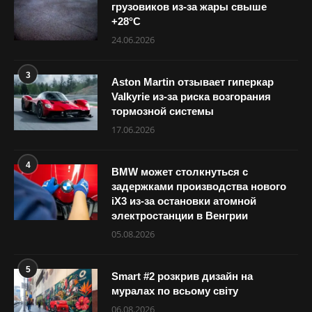
грузовиков из-за жары свыше
+28°С
24.06.2026
3
Aston Martin отзывает гиперкар
Valkyrie из-за риска возгорания
тормозной системы
17.06.2026
4
BMW может столкнуться с
задержками производства нового
iX3 из-за остановки атомной
электростанции в Венгрии
05.08.2026
5
Smart #2 розкрив дизайн на
муралах по всьому світу
06.08.2026