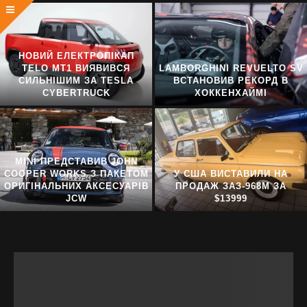
НОВИЙ ЕЛЕКТРОПІКАП
TELO MT1 ВИЯВИВСЯ
LAMBORGHINI REVUELTO SV
СИЛЬНІШИМ ЗА TESLA
ВСТАНОВИВ РЕКОРД В
CYBERTRUCK
ХОККЕНХАЙМІ
MINI ПРЕДСТАВИВ JOHN
COOPER WORKS З ПАКЕТОМ
У США ВИСТАВИЛИ НА
ОРИГІНАЛЬНИХ АКСЕСУАРІВ
ПРОДАЖ ЗАЗ-968М ЗА
JCW
$13999