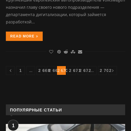
назначил главу своего нового подразделения —
департамента дигитализации, который займется
разработкой…
READ MORE
…
2 670
…
1
2 668
2 669
2 671
2 672
2 702
ПОПУЛЯРНЫЕ СТАТЬИ
1