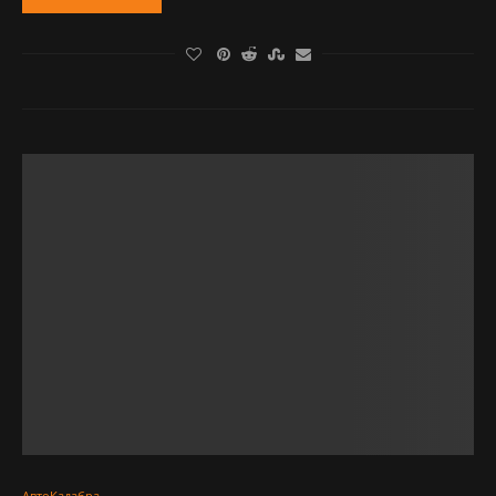
АвтоКадабра