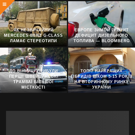
ЯК НЕЗВИЧАЙНИЙ
ЕВРОПЕ ЗИМОЙ ГРОЗИТ
MERCEDES-BENZ G-CLASS
ДЕФИЦИТ ДИЗЕЛЬНОГО
ЛАМАЄ СТЕРЕОТИПИ
ТОПЛИВА — BLOOMBERG
ДО ВІННИЦІ ПРИБУЛИ
ТОП-7 НАЙКРАЩИХ
ПЕРШІ ШВЕЙЦАРСЬКІ
ГІБРИДІВ ВІКОМ 5-15 РОКІВ
ТРАМВАЇ БІЛЬШОЇ
НА ВТОРИННОМУ РИНКУ
МІСТКОСТІ
УКРАЇНИ