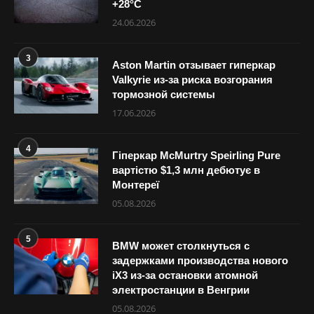
+28°С
24.06.2026
3
Aston Martin отзывает гиперкар
Valkyrie из-за риска возгорания
тормозной системы
17.06.2026
4
Гіперкар McMurtry Speirling Pure
вартістю $1,3 млн дебютує в
Монтереї
05.08.2026
5
BMW может столкнуться с
задержками производства нового
iX3 из-за остановки атомной
электростанции в Венгрии
05.08.2026