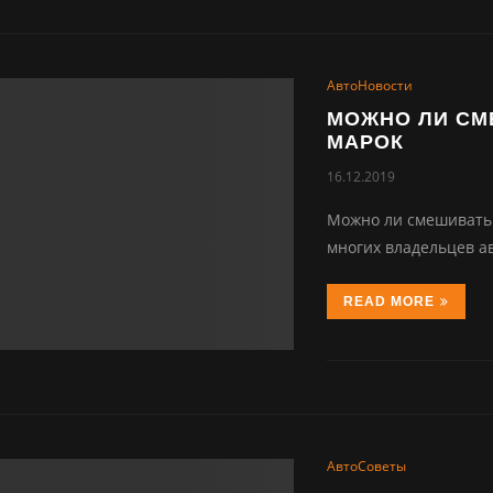
АвтоНовости
МОЖНО ЛИ СМ
МАРОК
16.12.2019
Можно ли смешивать 
многих владельцев а
READ MORE
АвтоСоветы