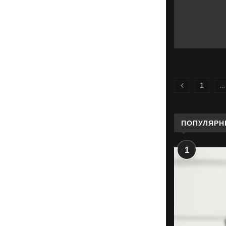
…
1
ПОПУЛЯРН
1