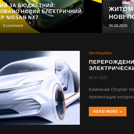
ИЙ ЗА БЮДЖЕТНИЙ:
ЖИТОМ
ТОВАНО НОВИЙ ЕЛЕКТРИЧНИЙ
НОВІ П
Р NISSAN NX7
0 comment
06.08.2026
АвтоКадабра
ПЕРЕРОЖДЕНИЕ
ЭЛЕКТРИЧЕСК
06.01.2020
Компания Chrysler по
презентация которог
READ MORE