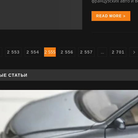
французских авто и 
READ MORE
2 555
…
2 553
2 554
2 556
2 557
2 701
ЫЕ СТАТЬИ