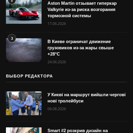
2
Aston Martin отзывает гиперкар
Valkyrie из-за риска возгорания
тормозной системы
17.06.2026
3
В Киеве ограничат движение
грузовиков из-за жары свыше
+28°С
24.06.2026
ВЫБОР РЕДАКТОРА
У Києві на маршрут вийшли чергові
нові тролейбуси
06.08.2026
Smart #2 розкрив дизайн на