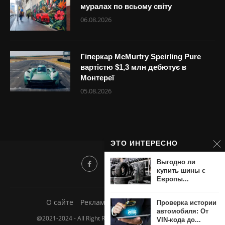
муралах по всьому світу
06.08.2026
Гіперкар McMurtry Speirling Pure
вартістю $1,3 млн дебютує в
Монтереї
05.08.2026
ЭТО ИНТЕРЕСНО
Выгодно ли
купить шины с
Европы...
О сайте
Реклама
Добавить новость
Проверка истории
автомобиля: От
@2021-2024 - All Right Reserved. Авто-мото новости.
VIN-кода до...