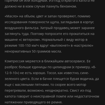
горячий он или холодный. Из-под открытого капота не
должно ни в коем случае пахнуть бензином.
«Масло» на объем, цвет и запах проверяют, помимо
исследования поверхности щупа, заглядывая в корпус
воздушного фильтра. Хитрый продавец может заранее
заглянуть туда. Поэтому попросите его прокатиться на
машине «с ветерком». Нормальный с виду мотор в
режиме 100-150 км/ч вдруг «выплюнет» в «кастрюлю»
ненормативных 50 граммов масла.
Компрессия меряется в ближайшем автосервисе. Ее
разброс больше единицы по цилиндрам (к примеру, «8-
12-9-10») не есть хорошо. Тосол, как известно, сине-
зеленого цвета. Если в бачке плещется бурая водичка, да
еще с масляными пятнами, то скорее всего мотор
перегревали, возможно, неоднократно. Свист из-под
капота говорит о неисправной помпе или недостаточном
натяжении приводящего ее ремня.