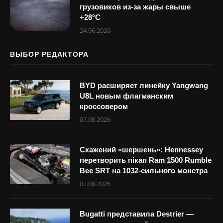
грузовиков из-за жары свыше
+28°С
24.06.2026
ВЫБОР РЕДАКТОРА
BYD расширяет линейку Yangwang
U8L новым флагманским
кроссовером
07.08.2026
Скажений «шершень»: Hennessey
перетворить пікап Ram 1500 Rumble
Bee SRT на 1032-сильного монстра
07.08.2026
Bugatti представила Destrier —