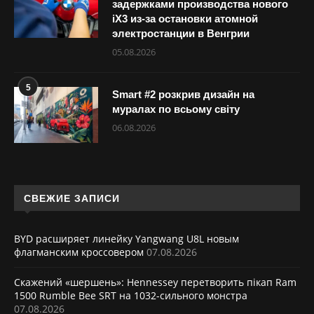
задержками производства нового
iX3 из-за остановки атомной
электростанции в Венгрии
05.08.2026
5
Smart #2 розкрив дизайн на
муралах по всьому світу
06.08.2026
СВЕЖИЕ ЗАПИСИ
BYD расширяет линейку Yangwang U8L новым
флагманским кроссовером
07.08.2026
Скажений «шершень»: Hennessey перетворить пікап Ram
1500 Rumble Bee SRT на 1032-сильного монстра
07.08.2026