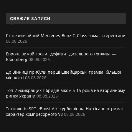
СВЕЖИЕ ЗАПИСИ
Як незвичайний Mercedes-Benz G-Class ламає стереотипи
08.08.2026
Европе зимой грозит дефицит дизельного топлива —
Bloomberg
08.08.2026
До Вінниці прибули перші швейцарські трамваї більшої
місткості
08.08.2026
Топ-7 найкращих гібридів віком 5-15 років на вторинному
ринку України
08.08.2026
Технологія SRT eBoost Air: турбошістка Hurricane отримає
характер компресорного V8
08.08.2026