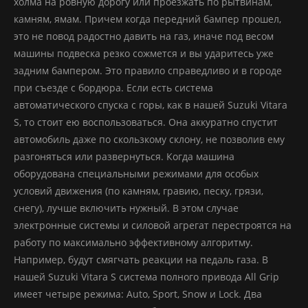
холма на ровную дорогу или проезжать по рытвинам,
камням, ямам. Причем когда передний бампер прошел,
это не повод радостно давить на газ, иначе под весом
машины подвеска резко сожмется и вы ударитесь уже
задним бампером. Это правило справедливо и в городе
при съезде с бордюра. Если есть система
автоматического спуска с горы, как в нашей Suzuki Vitara
S, то стоит ею воспользоваться. Она аккуратно спустит
автомобиль даже по скользкому склону, не позволив ему
разгоняться или развернуться. Когда машина
оборудована специальными режимами для особых
условий движения (по камням, гравию, песку, грязи,
снегу), лучше включить нужный. В этом случае
электронные системы и силовой агрегат перестроятся на
работу по максимально эффективному алгоритму.
Например, будут смягчать реакции на педаль газа. В
нашей Suzuki Vitara S система полного привода All Grip
имеет четыре режима: Auto, Sport, Snow и Lock. Два