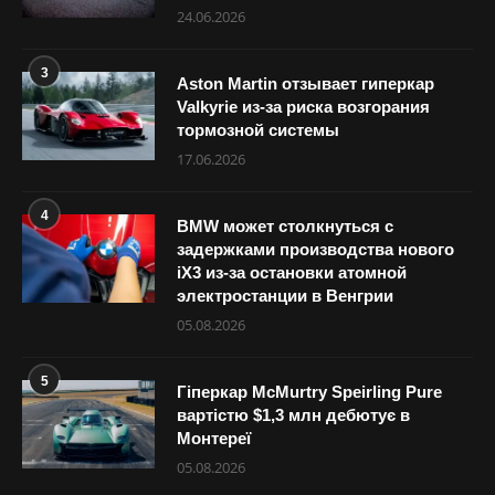
24.06.2026
3
Aston Martin отзывает гиперкар
Valkyrie из-за риска возгорания
тормозной системы
17.06.2026
4
BMW может столкнуться с
задержками производства нового
iX3 из-за остановки атомной
электростанции в Венгрии
05.08.2026
5
Гіперкар McMurtry Speirling Pure
вартістю $1,3 млн дебютує в
Монтереї
05.08.2026