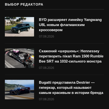
ВЫБОР РЕДАКТОРА
BYD расширяет линейку Yangwang
U8L новым флагманским
кроссовером
07.08.2026
Скажений «шершень»: Hennessey
перетворить пікап Ram 1500 Rumble
Bee SRT на 1032-сильного монстра
07.08.2026
Bugatti представила Destrier —
гиперкар, который называют
самым красивым в истории бренда
07.08.2026