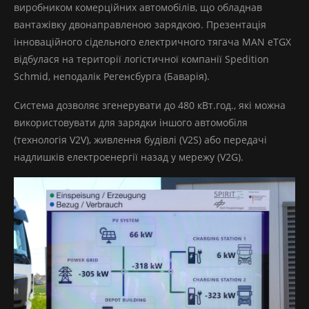
виробником комерційних автомобілів, що обладнав
вантажівку двонаправленою зарядкою. Презентація
інноваційного сідельного електричного тягача MAN eTGX
відбулася на території логістичної компанії Spedition
Schmid, неподалік Регенсбурга (Баварія).
Система дозволяє згенерувати до 480 кВт.год., які можна
використовувати для зарядки іншого автомобіля
(технологія V2V), живлення будівлі (V2S) або передачі
надлишків електроенергії назад у мережу (V2G).