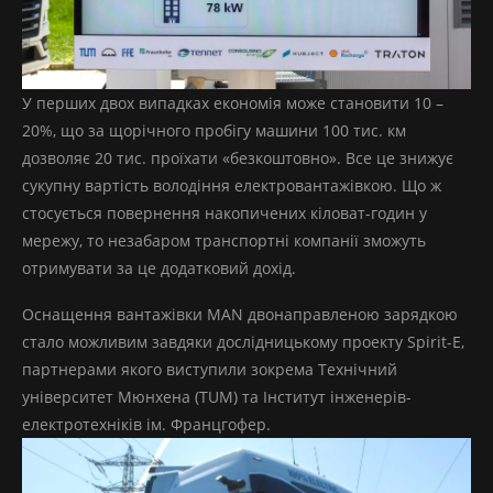
У перших двох випадках економія може становити 10 –
20%, що за щорічного пробігу машини 100 тис. км
дозволяє 20 тис. проїхати «безкоштовно». Все це знижує
сукупну вартість володіння електровантажівкою. Що ж
стосується повернення накопичених кіловат-годин у
мережу, то незабаром транспортні компанії зможуть
отримувати за це додатковий дохід.
Оснащення вантажівки MAN двонаправленою зарядкою
стало можливим завдяки дослідницькому проекту Spirit-E,
партнерами якого виступили зокрема Технічний
університет Мюнхена (TUM) та Інститут інженерів-
електротехніків ім. Францгофер.