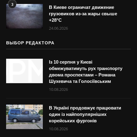
3
В Киеве ограничат движение
грузовиков из-за жары свыше
+28°С
24.06.2026
ВЫБОР РЕДАКТОРА
Із 10 серпня у Києві
обмежуватимуть рух транспорту
двома проспектами – Романа
Шухевича та Голосіївським
10.08.2026
В Україні продовжує працювати
один із найпопулярніших
корейських фургонів
10.08.2026