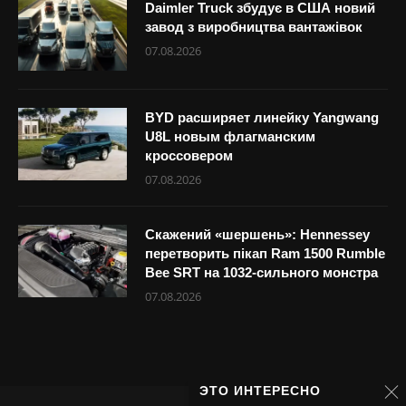
Daimler Truck збудує в США новий
завод з виробництва вантажівок
07.08.2026
BYD расширяет линейку Yangwang
U8L новым флагманским
кроссовером
07.08.2026
Скажений «шершень»: Hennessey
перетворить пікап Ram 1500 Rumble
Bee SRT на 1032-сильного монстра
07.08.2026
ЭТО ИНТЕРЕСНО