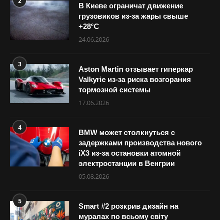
2
В Киеве ограничат движение
грузовиков из-за жары свыше
+28°С
24.06.2026
3
Aston Martin отзывает гиперкар
Valkyrie из-за риска возгорания
тормозной системы
17.06.2026
4
BMW может столкнуться с
задержками производства нового
iX3 из-за остановки атомной
электростанции в Венгрии
05.08.2026
5
Smart #2 розкрив дизайн на
муралах по всьому світу