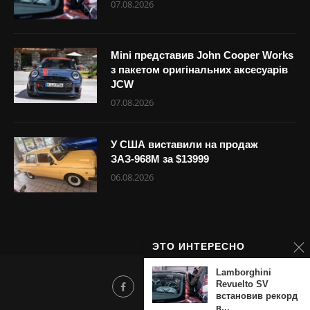
07.08.2026
Mini представив John Cooper Works
з пакетом оригінальних аксесуарів
JCW
07.08.2026
У США виставили на продаж
ЗАЗ-968М за $13999
06.08.2026
ЭТО ИНТЕРЕСНО
Lamborghini
Revuelto SV
встановив рекорд
в...