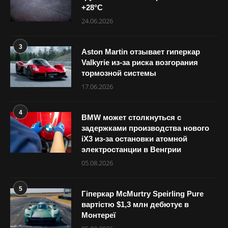
+28°С
24.06.2026
3
Aston Martin отзывает гиперкар
Valkyrie из-за риска возгорания
тормозной системы
17.06.2026
4
BMW может столкнуться с
задержками производства нового
iX3 из-за остановки атомной
электростанции в Венгрии
05.08.2026
5
Гіперкар McMurtry Speirling Pure
вартістю $1,3 млн дебютує в
Монтереї