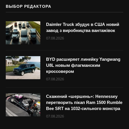
ВЫБОР РЕДАКТОРА
Daimler Truck збудує в США новий
завод з виробництва вантажівок
07.08.2026
BYD расширяет линейку Yangwang
U8L новым флагманским
кроссовером
07.08.2026
Скажений «шершень»: Hennessey
перетворить пікап Ram 1500 Rumble
Bee SRT на 1032-сильного монстра
07.08.2026