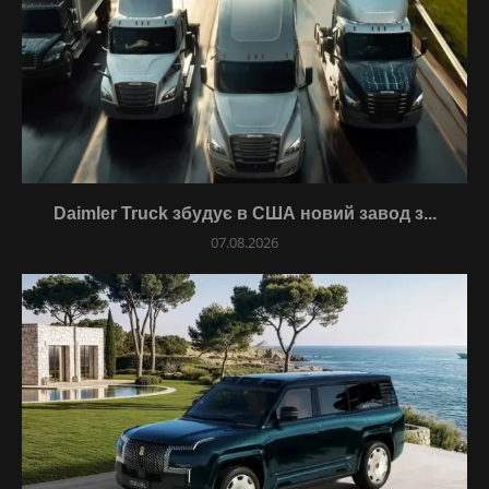
Daimler Truck збудує в США новий завод з...
07.08.2026