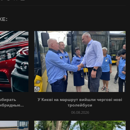
ЖЕ:
ыбирать
У Києві на маршрут вийшли чергові нові
ибридные...
тролейбуси
06.08.2026