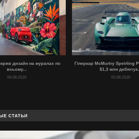
зкрив дизайн на муралах по
Гіперкар McMurtry Speirling 
всьому...
$1,3 млн дебютує.
06.08.2026
05.08.2026
ЫЕ СТАТЬИ