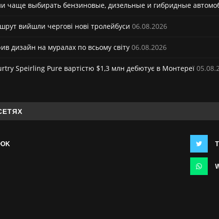
и чаще выбирать бензиновые, дизельные и гибридные автомо
ршрут вийшли чергові нові тролейбуси
06.08.2026
рив дизайн на муралах по всьому світу
06.08.2026
try Speirling Pure вартістю $1,3 млн дебютує в Монтереї
05.08.
СЕТЯХ
OOK