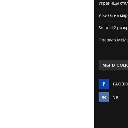
Украинцы стал
У Києві на ма
Smart #2 розк
Гіперкар McMur
МЫ В СОЦ
FACEB
VK