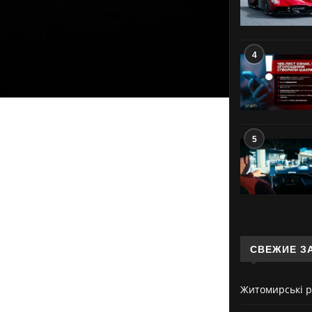
4
5
СВЕЖИЕ З
Житомирські р