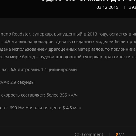
03.12.2015
39
eneno Roadster, суперкар, выпущенный в 2013 году, остается в 
 – 4,5 миллиона долларов. Девять созданных моделей были про
вдана использованием драгоценных материалов, то поклонника
всем мире бренд – чудовищно дорогой суперкар практически не
 л.с., 6,5-литровый, 12-цилиндровый
км/ч: 2,9 секунды
скорость составляет: более 355 км/ч
нт: 690 Нм Начальная цена: $ 4,5 млн
0 comment
0