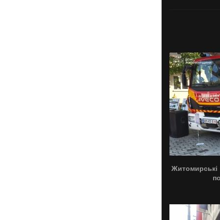
Житомирські 
п