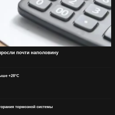
ыросли почти наполовину
выше +28°С
озгорания тормозной системы