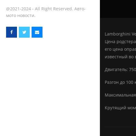
@2021-2024 - All Right Reserved. Авто-
мото новости.
Lamborghini V
Цена родстера
его цена опра
известный во 
Двигатель: 750
Разгон до 100 
Максимальная 
Крутящий моме