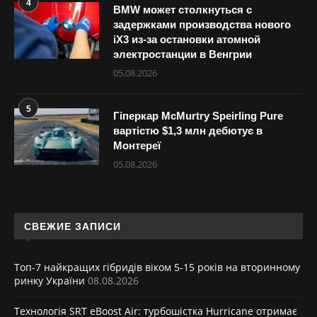
4
BMW может столкнуться с
задержками производства нового
iX3 из-за остановки атомной
электростанции в Венгрии
05.08.2026
5
Гіперкар McMurtry Speirling Pure
вартістю $1,3 млн дебютує в
Монтереї
05.08.2026
СВЕЖИЕ ЗАПИСИ
Топ-7 найкращих гібридів віком 5-15 років на вторинному
ринку України
08.08.2026
Технологія SRT eBoost Air: турбошістка Hurricane отримає