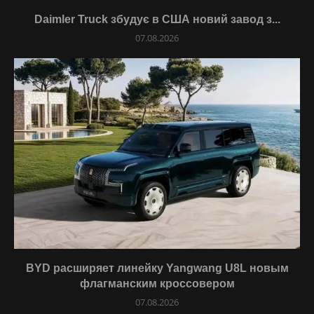
Daimler Truck збудує в США новий завод з...
07.08.2026
BYD расширяет линейку Yangwang U8L новым
флагманским кроссовером
07.08.2026