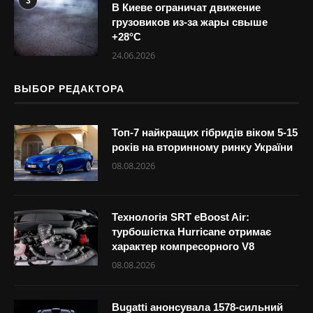
3
В Киеве ограничат движение
грузовиков из-за жары свыше
+28°С
24.06.2026
ВЫБОР РЕДАКТОРА
Топ-7 найкращих гібридів віком 5-15
років на вторинному ринку України
08.08.2026
Технологія SRT eBoost Air:
турбошістка Hurricane отримає
характер компресорного V8
08.08.2026
Bugatti анонсувала 1578-сильний