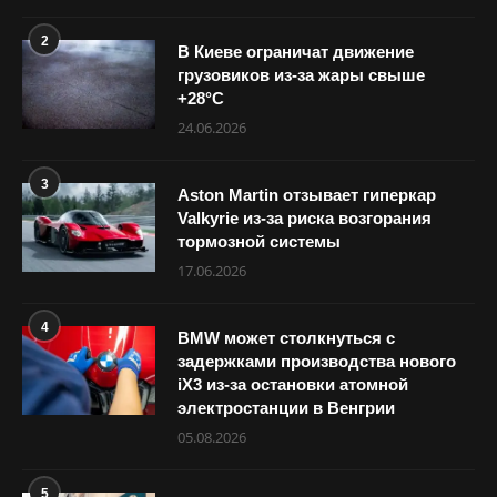
2
В Киеве ограничат движение
грузовиков из-за жары свыше
+28°С
24.06.2026
3
Aston Martin отзывает гиперкар
Valkyrie из-за риска возгорания
тормозной системы
17.06.2026
4
BMW может столкнуться с
задержками производства нового
iX3 из-за остановки атомной
электростанции в Венгрии
05.08.2026
5