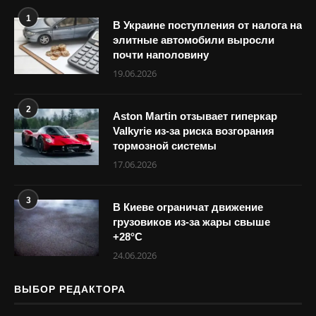
1
В Украине поступления от налога на
элитные автомобили выросли
почти наполовину
19.06.2026
2
Aston Martin отзывает гиперкар
Valkyrie из-за риска возгорания
тормозной системы
17.06.2026
3
В Киеве ограничат движение
грузовиков из-за жары свыше
+28°С
24.06.2026
ВЫБОР РЕДАКТОРА