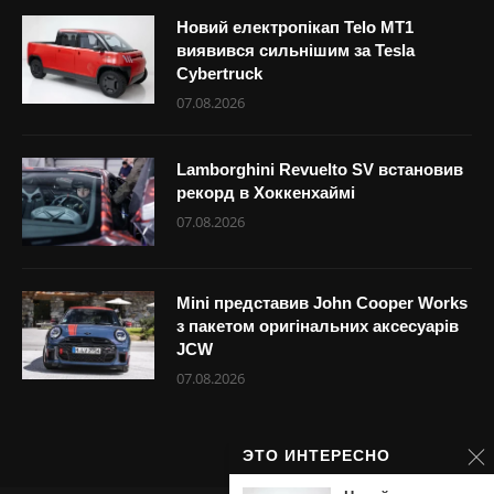
Новий електропікап Telo MT1
виявився сильнішим за Tesla
Cybertruck
07.08.2026
Lamborghini Revuelto SV встановив
рекорд в Хоккенхаймі
07.08.2026
Mini представив John Cooper Works
з пакетом оригінальних аксесуарів
JCW
07.08.2026
ЭТО ИНТЕРЕСНО