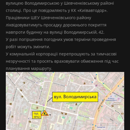
вулицею Володимирською у Шевченківському районі
столиці. Про це повідомляють у КК «Київавтодор».
Працівники ШЕУ Шевченківського району
ліквідовуватимуть просадку дорожнього покриття
навпроти будинку на вулиці Володимирській, 42.
У разі погіршення погодних умов терміни проведення
робіт можуть змінити.
У комунальній корпорації перепрошують за тимчасові
незручності та просять враховувати обмеження під час
планування маршруту.