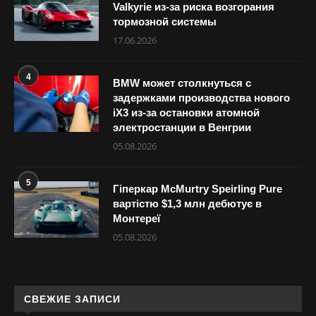
Valkyrie из-за риска возгорания
тормозной системы
17.06.2026
4
BMW может столкнуться с
задержками производства нового
iX3 из-за остановки атомной
электростанции в Венгрии
05.08.2026
5
Гіперкар McMurtry Speirling Pure
вартістю $1,3 млн дебютує в
Монтереї
05.08.2026
СВЕЖИЕ ЗАПИСИ