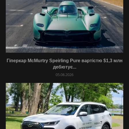
Гіперкар McMurtry Speirling Pure вартістю $1,3 млн
дебютує...
05.08.2026