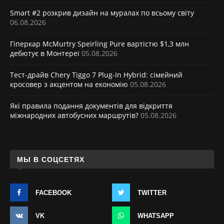
Smart #2 розкрив дизайн на муралах по всьому світу
06.08.2026
Гіперкар McMurtry Speirling Pure вартістю $1,3 млн
дебютує в Монтереї
05.08.2026
Тест-драйв Chery Tiggo 7 Plug-In Hybrid: сімейний
кросовер з акцентом на економію
05.08.2026
Які правила подання документів для відкриття
міжнародних автобусних маршрутів?
05.08.2026
МЫ В СОЦСЕТЯХ
FACEBOOK
TWITTER
VK
WHATSAPP