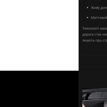
Живу допо
Миттєвий 
Технології ма
дорога стає на
знають про ст