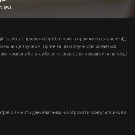
views
дії знають: справжня вартість поліса проявляється лише під
ажаючи це зручним. Проте за цією зручністю ховається
ився номерний знак або ви не знаєте, як поводитися на місці
потреби змінити дані власника чи отримати консультацію, ви