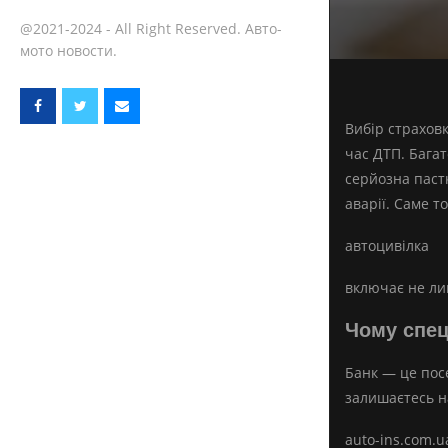
@2021-2024 - All Right Reserved. Авто-
мото новости.
Вибір страховк
час ДТП. Бага
серйозна пастк
аварії. Саме т
автоцивілка
включає не лиш
Чому спец
Банк — це посе
залишаєтесь н
auto-ins.com.u