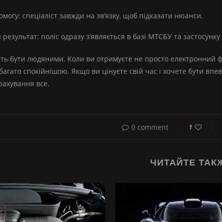
могу: спеціаліст завжди на зв’язку, щоб підказати нюанси.
результат: поліс одразу з’являється в базі МТСБУ та застосунку 
ють бути людяними. Коли ви отримуєте не просто електронний ф
багато спокійнішою. Якщо ви цінуєте свій час і хочете бути впев
рахування все.
0 comment
1
ЧИТАЙТЕ ТАК