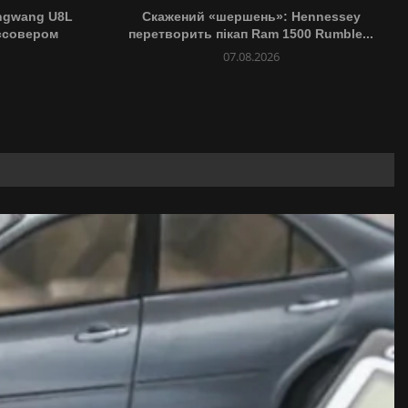
ngwang U8L
Скажений «шершень»: Hennessey
ссовером
перетворить пікап Ram 1500 Rumble...
07.08.2026