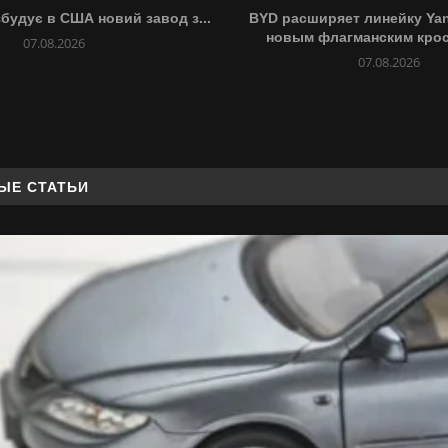
збудує в США новий завод з...
BYD расширяет линейку Ya
новым флагманским кро
07.08.2026
07.08.2026
ЫЕ СТАТЬИ