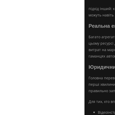
підхід інший:
можуть навіть 
Реальна е
Багато агрега
цьому ресурсі 
витрат на марк
гаманцях автов
Юридичний
Головна перев
перші хвилини
правильно запо
Для тих, хто 
Відеоінст