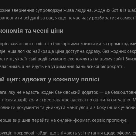
 кожне звернення супроводжує жива людина. Жодних ботів із ша
заповнити всі дані за вас, якщо немає часу розбиратися самості
кономія та чесні ціни
торів заманюють клієнтів ілюзорними знижками за промокодами.
діє інша логіка: найкраща ціна доступна одразу, без жодних секр
етинг, українські водії сумарно економлять на цьому сайті бли
ласників, а не йдуть на утримання банківської бюрократії.
 щит: адвокат у кожному полісі
ага, яку не надасть жоден банківський додаток — це безкоштовн
 після аварії, коли стрес заважає адекватно оцінити ситуацію
внити документи та уникнути маніпуляцій з боку інших учасник
вперше вирішив перейти на онлайн-формат, сервіс пропонує:
рукції: покрокові гайди, що знімають усі питання щодо оформле