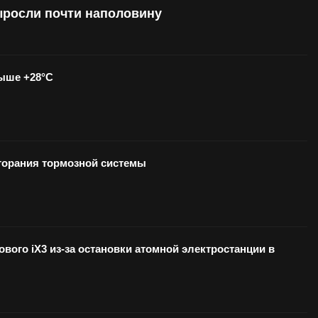
ыросли почти наполовину
выше +28°С
озгорания тормозной системы
вого iX3 из-за остановки атомной электростанции в