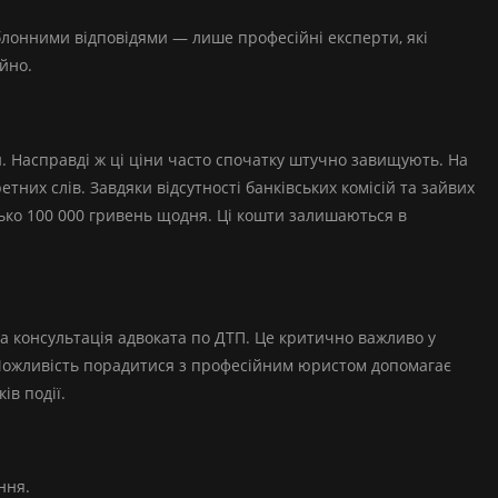
блонними відповідями — лише професійні експерти, які
йно.
 Насправді ж ці ціни часто спочатку штучно завищують. На
етних слів. Завдяки відсутності банківських комісій та зайвих
зько 100 000 гривень щодня. Ці кошти залишаються в
а консультація адвоката по ДТП. Це критично важливо у
. Можливість порадитися з професійним юристом допомагає
ів події.
ння.