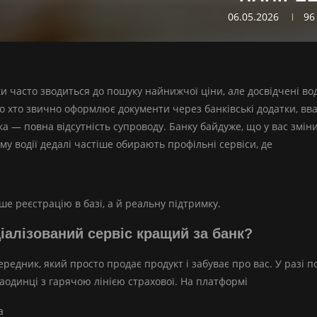
06.05.2026
96
и часто зводиться до пошуку найнижчої ціни, але досвідчені во
то хто звично оформлює документи через банківські додатки, вв
а — повна відсутність супроводу. Банку байдуже, що у вас змін
ому водії дедалі частіше обирають профільні сервіси, де
е реєстрацію в базі, а й реальну підтримку.
іалізований сервіс кращий за банк?
редник, який просто продає продукт і забуває про вас. У разі 
аодинці з гарячою лінією страхової. На платформі
a