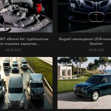
SRT eBoost Air: турбошістка
Bugatti анонсувала 1578-сил
ane отримає характер...
Destrier
08.08.2026
08.08.2026