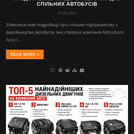
СПІЛЬНИХ АВТОБУСІВ
03.08.2026
З’явилися нові подробиці про спільне підприємство з
виробництва автобусів, яке створює компанія Mitsubishi
Fuso і…
READ MORE