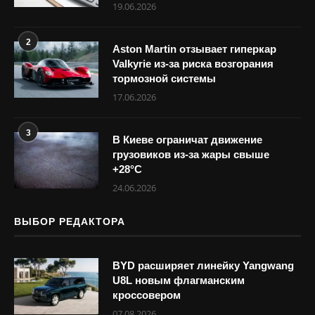
19.06.2026
2
Aston Martin отзывает гиперкар
Valkyrie из-за риска возгорания
тормозной системы
17.06.2026
3
В Киеве ограничат движение
грузовиков из-за жары свыше
+28°С
24.06.2026
ВЫБОР РЕДАКТОРА
BYD расширяет линейку Yangwang
U8L новым флагманским
кроссовером
07.08.2026