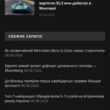
вартістю $1,3 млн дебютує в
Монтереї
05.08.2026
СВЕЖИЕ ЗАПИСИ
Як незвичайний Mercedes-Benz G-Class ламає стереотипи
08.08.2026
Европе зимой грозит дефицит дизельного топлива —
Bloomberg
08.08.2026
До Вінниці прибули перші швейцарські трамваї більшої
місткості
08.08.2026
Топ-7 найкращих гібридів віком 5-15 років на вторинному
ринку України
08.08.2026