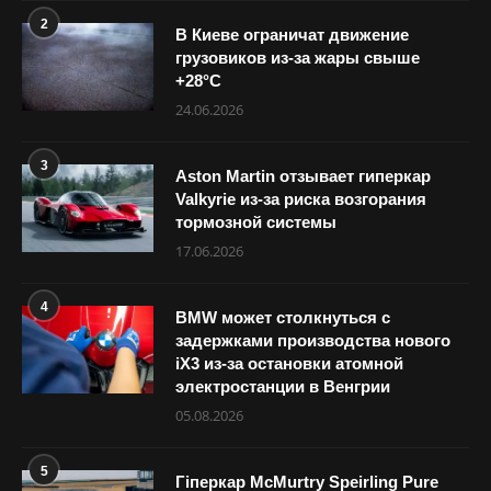
2
В Киеве ограничат движение
грузовиков из-за жары свыше
+28°С
24.06.2026
3
Aston Martin отзывает гиперкар
Valkyrie из-за риска возгорания
тормозной системы
17.06.2026
4
BMW может столкнуться с
задержками производства нового
iX3 из-за остановки атомной
электростанции в Венгрии
05.08.2026
5
Гіперкар McMurtry Speirling Pure