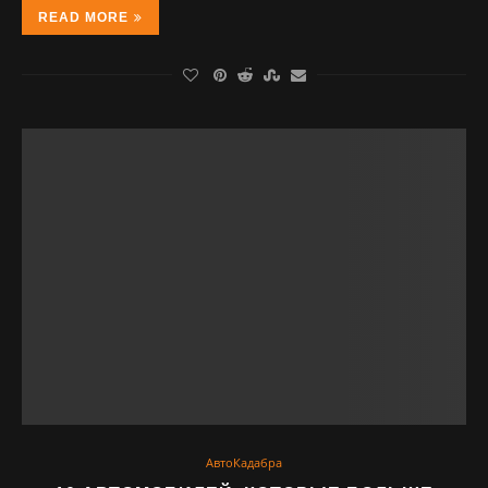
READ MORE
АвтоКадабра