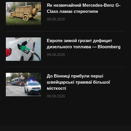
Як незвичайний Mercedes-Benz G-
Class ламає стереотипи
08.08.2026
Европе зимой грозит дефицит
дизельного топлива — Bloomberg
08.08.2026
До Вінниці прибули перші
швейцарські трамваї більшої
місткості
08.08.2026