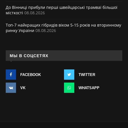
До Вінниці прибули перші швейцарські трамваї більшої
місткості
08.08.2026
Топ-7 найкращих гібридів віком 5-15 років на вторинному
ринку України
08.08.2026
МЫ В СОЦСЕТЯХ
FACEBOOK
TWITTER
VK
WHATSAPP