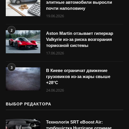
элитные автомобили выросли
почти наполовину
19.06.2026
2
Aston Martin отзывает гиперкар
Valkyrie из-за риска возгорания
тормозной системы
17.06.2026
3
В Киеве ограничат движение
грузовиков из-за жары свыше
+28°С
24.06.2026
ВЫБОР РЕДАКТОРА
Технологія SRT eBoost Air:
турбошістка Hurricane отримає