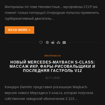
Материалы по теме Неизвестные… мусоровозы СССР (их
помнят только питерцы!) Очередная попытка применить
турбореактивный двигатель…
READ MORE
АвтоНовости
НОВЫЙ MERCEDES-MAYBACH S-CLASS:
МАССАЖ ИКР, ФАРЫ-РИСОВАЛЬЩИКИ И
ПОСЛЕДНЯЯ ГАСТРОЛЬ V12
22.11.2020
Концерн Daimler представил роскошную Maybach-
версию нового Мерседеса S-класса, которая получила
собственное заводской обозначение Z 223.…