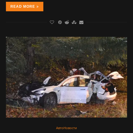
READ MORE
АвтоНовости