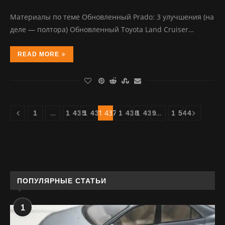
Материалы по теме Обновленный Prado: 3 улучшения (на
деле — полтора) Обновленный Toyota Land Cruiser…
READ MORE
…
1 437
…
1
1 435
1 436
1 438
1 439
1 544
ПОПУЛЯРНЫЕ СТАТЬИ
1