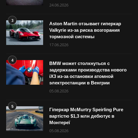
24.06.2026
3
Aston Martin отзывает гиперкар
Valkyrie из-за риска возгорания
тормозной системы
17.06.2026
4
BMW может столкнуться с
задержками производства нового
iX3 из-за остановки атомной
электростанции в Венгрии
05.08.2026
5
Гіперкар McMurtry Speirling Pure
вартістю $1,3 млн дебютує в
Монтереї
05.08.2026