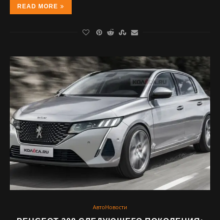
READ MORE
АвтоНовости