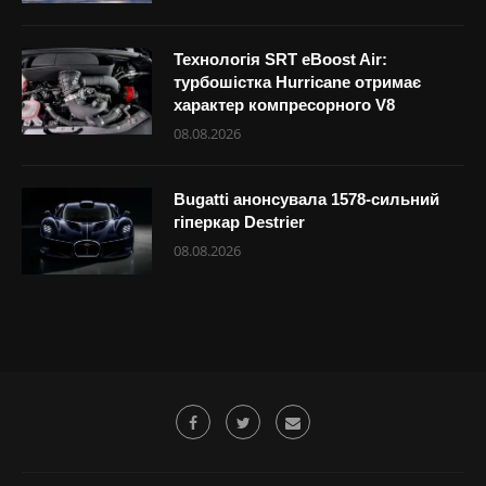
Технологія SRT eBoost Air:
турбошістка Hurricane отримає
характер компресорного V8
08.08.2026
Bugatti анонсувала 1578-сильний
гіперкар Destrier
08.08.2026